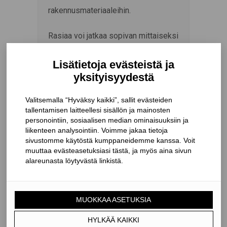
rakennusmateriaaleihin.
Rasiaa voi jatkaa sopivan mittaiseksi
leikkaamalla kahdesta tai
useammasta laatikosta päädyt irti ja
limittämällä laatikot yhteen
tiivistysteipillä.
Kaapeleiden ja putkien
tiivistämiseen tarkoitettuja KAFLEX
ja ROFLEX -kauluksia on saatavana
kaikille 4,8 – 320 mm:n läpimittaisille
putkille ja kaapeleille. Järjestelmä
antaa rakenteille täydellisen suojan
ulkoseinän ja yläpohjan läpivientien