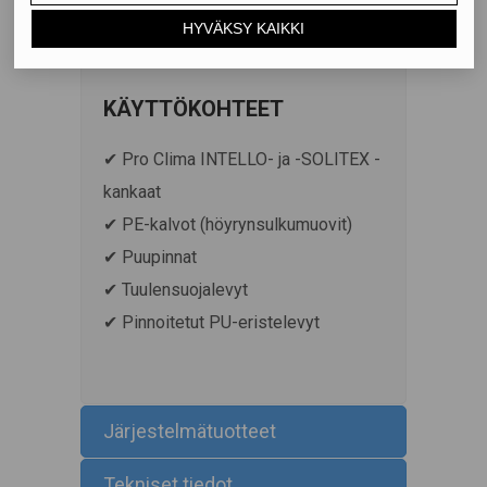
kautta tulevaa kosteusrasitusta
vastaan.
KÄYTTÖKOHTEET
✔ Pro Clima INTELLO- ja -SOLITEX -
kankaat
✔ PE-kalvot (höyrynsulkumuovit)
✔ Puupinnat
✔ Tuulensuojalevyt
✔ Pinnoitetut PU-eristelevyt
Järjestelmätuotteet
Tekniset tiedot