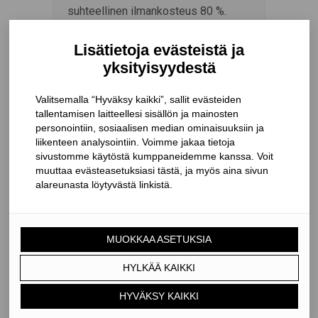
suhteellinen ilmankosteus 80 %.
Testausolosuhteet vastaavat
normaalioloissa n. 100 vuoden
ajanjaksoa. Kaikki testatut Solid -
liimaa sisältävät tuotteet suoriutuivat
testistä hyväksytysti niin, ettei
niiden pitävyyden todettu
heikentyneen merkittävästi
testijakson aikana. Tescon No.1 on
lisäksi emissiotestattu ja todettu
vähäpäästöiseksi.
Tescon No.1 soveltuu erinomaisesti
esimerkiksi Intello XN -
höyrynsulkukankaiden ja Solitex -