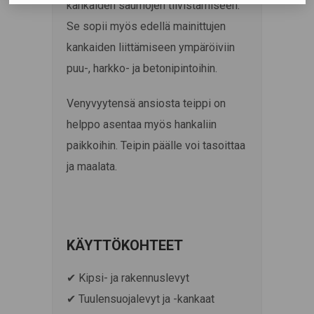
kankaiden saumojen tiivistämiseen.
Se sopii myös edellä mainittujen
kankaiden liittämiseen ympäröiviin
puu-, harkko- ja betonipintoihin.
Venyvyytensä ansiosta teippi on
helppo asentaa myös hankaliin
paikkoihin. Teipin päälle voi tasoittaa
ja maalata.
KÄYTTÖKOHTEET
✔ Kipsi- ja rakennuslevyt
✔ Tuulensuojalevyt ja -kankaat