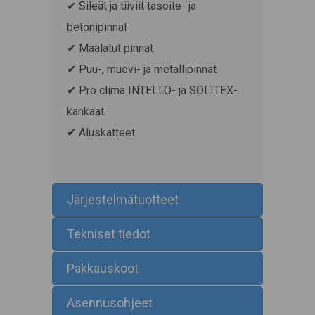
✔ Sileät ja tiiviit tasoite- ja
betonipinnat
✔ Maalatut pinnat
✔ Puu-, muovi- ja metallipinnat
✔ Pro clima INTELLO- ja SOLITEX-
kankaat
✔ Aluskatteet
Järjestelmätuotteet
Tekniset tiedot
Pakkauskoot
Asennusohjeet