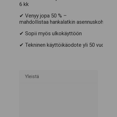
6
kk
✔ Venyy jopa 50 % –
mahdollistaa
hankalatkin
asennuskohteet
✔ Sopii myös ulkokäyttöön
✔ Tekninen käyttöikäodote yli 50 vuotta
Yleistä