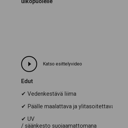
ulkopuolelle
Katso esittelyvideo
Edut
✔ Vedenkestävä liima
✔ Päälle maalattava ja ylitasoitettava
✔ UV
/ säänkesto suojaamatto
mana