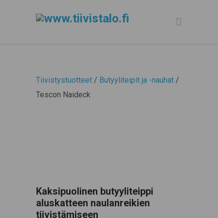
Tiivistystuotteet
/
Butyyliteipit ja -nauhat
/
Tescon Naideck
Kaksipuolinen butyyliteippi
aluskatteen naulanreikien
tiivistämiseen