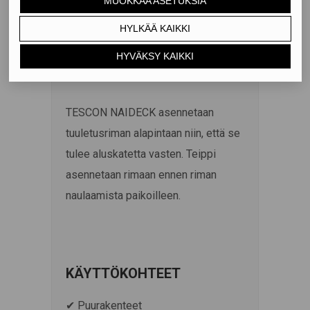
kattopaarteen väliin. Tämä suojaa
aluskatetta tehokkaasti
repeytymiseltä esimerkiksi sivuun
astuttaessa.
TESCON NAIDECK asennetaan
tuuletusriman alapintaan niin, että se
tulee aluskatetta vasten. Teippi
asennetaan rimaan ennen riman
naulaamista paikoilleen.
KÄYTTÖKOHTEET
✔ Puurakenteet