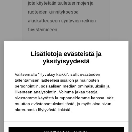
jota käytetään tuuletusrimojen ja
ruoteiden kiinnityksessä
aluskatteeseen syntyvien reikien
tiivistämiseen.
TESCON NAIDECK on erittäin
venyvä, n. 1 mm paksu butyyliteippi,
joka tunkeutuu ruuvin tai naulan
mukana syvälle puuhun. Teippi
sulkee aluskatteeseen syntyvän
naulanreiän ja suojaa kattopaarretta
naulaa pitkin tulevalta kosteudelta.
Joustava materiaali tarttuu tiukasti
aluskatteen pintaan ja lukitsee
aluskatteen lujasti tuuletusriman ja