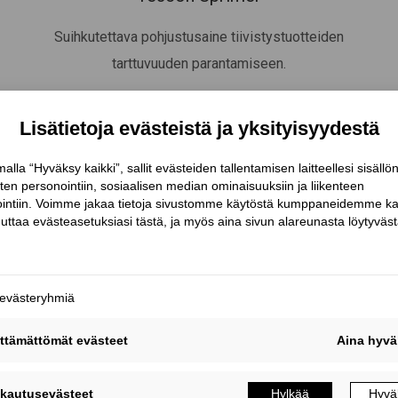
Suihkutettava pohjustusaine tiivistystuotteiden
tarttuvuuden parantamiseen.
LUE LISÄÄ
TARVIKKEET