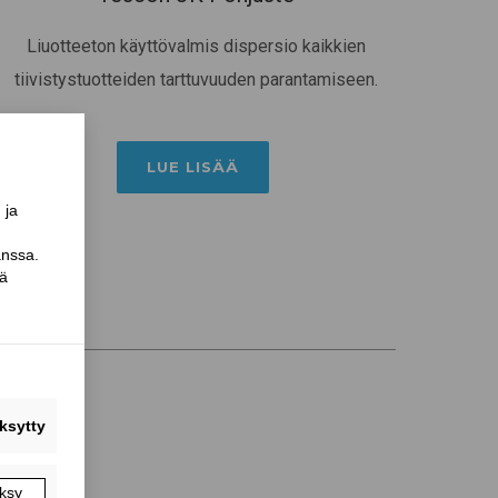
Liuotteeton käyttövalmis dispersio kaikkien
tiivistystuotteiden tarttuvuuden parantamiseen.
LUE LISÄÄ