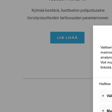
Kylmää kestävä, liuotteeton pohjustusaine
tiivistystuotteiden tarttuvuuden parantamiseen.
LUE LISÄÄ