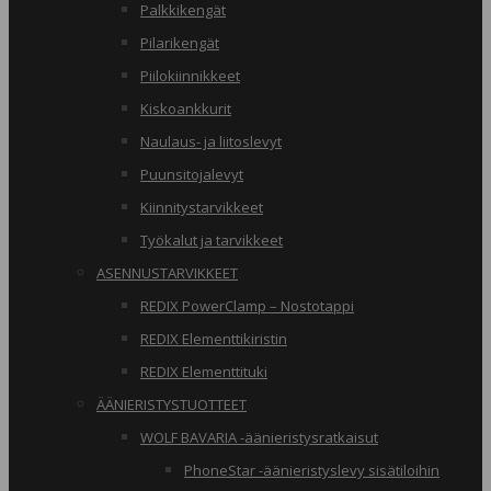
Palkkikengät
Pilarikengät
Piilokiinnikkeet
Kiskoankkurit
Naulaus- ja liitoslevyt
Puunsitojalevyt
Kiinnitystarvikkeet
Työkalut ja tarvikkeet
ASENNUSTARVIKKEET
REDIX PowerClamp – Nostotappi
REDIX Elementtikiristin
REDIX Elementtituki
ÄÄNIERISTYSTUOTTEET
WOLF BAVARIA -äänieristysratkaisut
PhoneStar -äänieristyslevy sisätiloihin