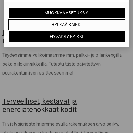
Puurakentamisen tuoteluettelomme on
nyt päivitetty!
Täydensimme valikoimaamme mm. palkki- ja pilarikengillä
sekä piilokiinnikkeillä.
Tutustu tästä päivitettyyn
puurakentamisen esitteeseemme!
Terveelliset, kestävät ja
energiatehokkaat kodit
Tiivistysjärjestelmiemme avulla rakennuksen arvo säilyy,
elinkaari pitenee ja luodaan miellyttävä, terveellinen