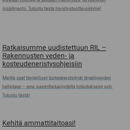
sisäilmasto. Tutustu tästä tiivistystuotteisiimme!
Ratkaisumme uudistettuun RIL –
Rakennusten veden- ja
kosteudeneristysohjeisiin
Meiltä saat täydelliset tuotejärjestelmät ilmatiiveyden
hallintaan – aina suunnittelupöydältä toteutukseen asti.
Tutustu tästä!
Kehitä ammattitaitoasi!