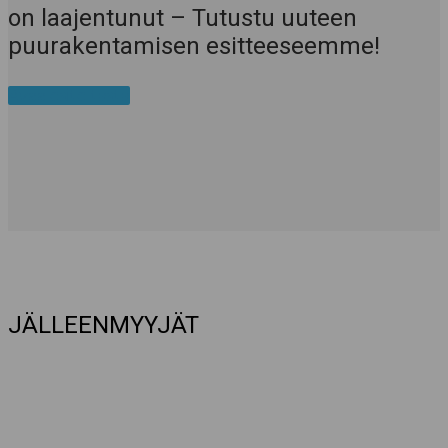
on laajentunut – Tutustu uuteen
puurakentamisen esitteeseemme!
Avaa esite tästä
JÄLLEENMYYJÄT