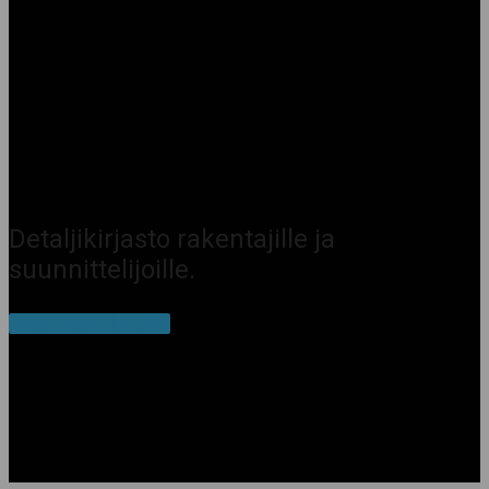
Detaljikirjasto rakentajille ja
suunnittelijoille.
Avaa ProdLib tästä