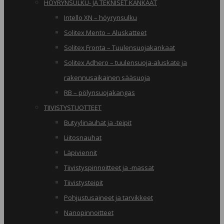
HÖYRYNSULKU- JA TEKNISET KANKAAT
Intello XN – höyrynsulku
Solitex Mento – Aluskatteet
Solitex Fronta – Tuulensuojakankaat
Solitex Adhero – tuulensuoja-aluskate ja
rakennusaikainen sääsuoja
RB – pölynsuojakangas
TIIVISTYSTUOTTEET
Butyylinauhat ja -teipit
Liitosnauhat
Läpiviennit
Tiivistyspinnoitteet ja -massat
Tiivistysteipit
Pohjustusaineet ja tarvikkeet
Nanopinnoitteet