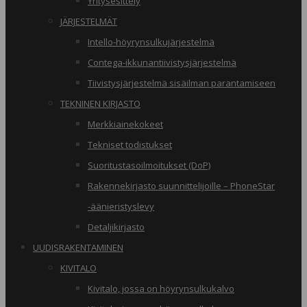
Yritysesittely
JÄRJESTELMÄT
Intello-höyrynsulkujärjestelmä
Contega-ikkunantiivistysjärjestelmä
Tiivistysjärjestelmä sisäilman parantamiseen
TEKNINEN KIRJASTO
Merkkiainekokeet
Tekniset todistukset
Suoritustasoilmoitukset (DoP)
Rakennekirjasto suunnittelijoille – PhoneStar
-äänieristyslevy
Detaljikirjasto
UUDISRAKENTAMINEN
KIVITALO
Kivitalo, jossa on höyrynsulkukalvo