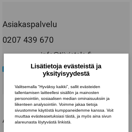
Asiakaspalvelu
0207 439 670
info@tiivistalo.fi
Muut yhteystiedot
AJANKOHTAISTA