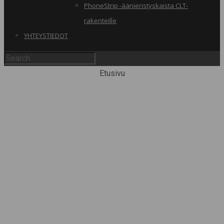
PhoneStrip -äänieristyskaista CLT-
rakenteille
YHTEYSTIEDOT
Etusivu
TIIVISTALO
Tiivistysjärjestelmät rakentamiseen
ja puurakentamisen erikoistuotteet