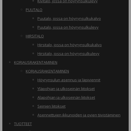
Kivitalo, jossa on höyrynsulkulevy
PUUTALO
Puutalo, jossa on höyrynsulkukalvo
Puutalo, jossa on höyrynsulkulevy
HIRSITALO
Hirsitalo, jossa on höyrynsulkukalvo
Hirsitalo, jossa on höyrynsulkulevy
KORJAUSRAKENTAMINEN
KORJAUSRAKENTAMINEN
Höyrynsulun asennus ja läpiviennit
Yläpohjan ja ulkoseinän liitokset
Alapohjan ja ulkoseinän liitokset
Seinien liitokset
Asennettujen ikkunoiden ja ovien tiivistäminen
TUOTTEET