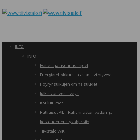
INFO
INFO
Esitteet ja asennusohjeet
Energiatehokkuus ja asumisviihtyvyys
Höyrynsulkujen ominaisuudet
Julkisivun vesitiiveys
Koulutukset
Ratkaisut RIL – Rakennusten veden- ja
kosteudeneristysohjeisiin
Tiivistalo WIKI