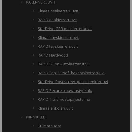
RAKENNERUUVIT
Klimas osakierreruuvit
RAPID osakierreruuvit
StarDrive GPR osakierreruuvit
Klimas täyskierreruuvit
RAPID täyskierreruuvit
RAPID Hardwood
RAPID T-Con -liittolaattaruuvi
RAPID Top-2-Roof -kaksoiskierreruuvi
StarDrive Post screw -palkkikenkäruuvi
RAPID Secure -ruuvaustyökalu
RAPID T-Lift -nostojärjestelmä
Klimas erikoisruuvit
KIINNIKKEET
Kulmaraudat