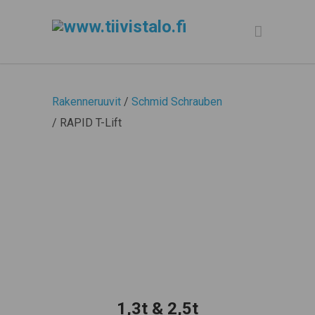
Rakenneruuvit
/
Schmid Schrauben
/ RAPID T-Lift
1,3t & 2,5t