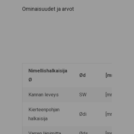
Ominaisuudet ja arvot
Nimellishalkaisija
Ød
[mm]
1
Ø
Kannan leveys
SW
[mm]
1
Kierteenpohjan
Ødi
[mm]
7
halkaisija
Varren läpimitta
Øds
[mm]
8,