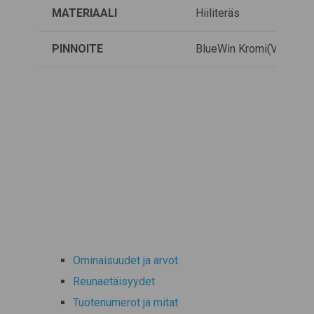
MATERIAALI
Hiiliteräs
PINNOITE
BlueWin Kromi(VI) -vap
Ominaisuudet ja arvot
Reunaetäisyydet
Tuotenumerot ja mitat