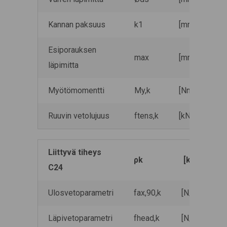
Kannan paksuus
k1
[mm]
1
Esiporauksen
max
[mm]
7
läpimitta
Myötömomentti
My,k
[Nm]
48
Ruuvin vetolujuus
ftens,k
[kN]
4
Liittyvä tiheys
ρk
[kg/m3]
C24
Ulosvetoparametri
fax,90,k
[N/mm2]
Läpivetoparametri
fhead,k
[N/mm2]