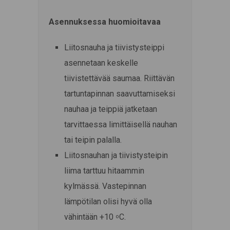
Asennuksessa huomioitavaa
Liitosnauha ja tiivistysteippi
asennetaan keskelle
tiivistettävää saumaa. Riittävän
tartuntapinnan saavuttamiseksi
nauhaa ja teippiä jatketaan
tarvittaessa limittäisellä nauhan
tai teipin palalla.
Liitosnauhan ja tiivistysteipin
liima tarttuu hitaammin
kylmässä. Vastepinnan
lämpötilan olisi hyvä olla
vähintään +10
C.
o