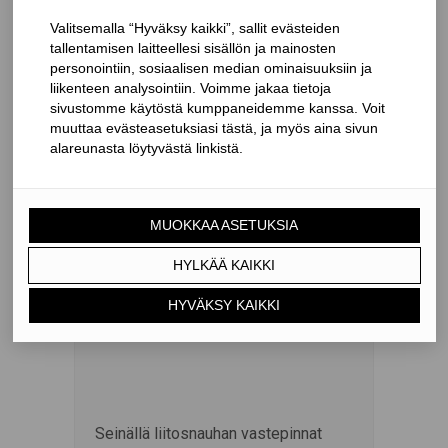
Kiinnitä erityistä huomiota
höyrynsulkujen tiivistämiseen
rakennuksen nurkkiin muodostuvien
höyrynsulkujen laskostusten
kohdalla.
3. Pintaverhoilun asentaminen
Ulkoseinällä liitosnauha peitetään
tasoitteella. Harvarimoitus ja
sisäkatto asennetaan paikoilleen.
Seinällä liitosnauhan vastepinnat