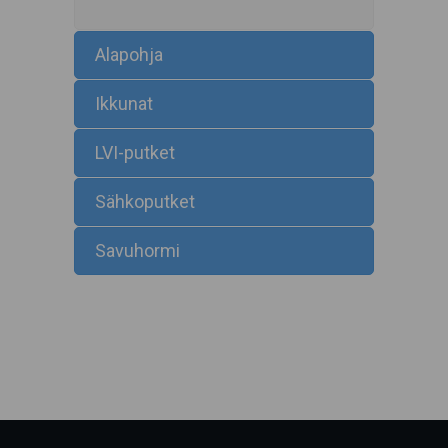
Alapohja
Ikkunat
LVI-putket
Sähkoputket
Savuhormi