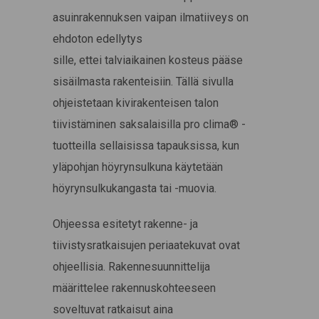
asuinrakennuksen vaipan ilmatiiveys on
ehdoton edellytys
sille, ettei talviaikainen kosteus pääse
sisäilmasta rakenteisiin. Tällä sivulla
ohjeistetaan kivirakenteisen talon
tiivistäminen saksalaisilla pro clima® -
tuotteilla sellaisissa tapauksissa, kun
yläpohjan höyrynsulkuna käytetään
höyrynsulkukangasta tai -muovia.
Ohjeessa esitetyt rakenne- ja
tiivistysratkaisujen periaatekuvat ovat
ohjeellisia. Rakennesuunnittelija
määrittelee rakennuskohteeseen
soveltuvat ratkaisut aina