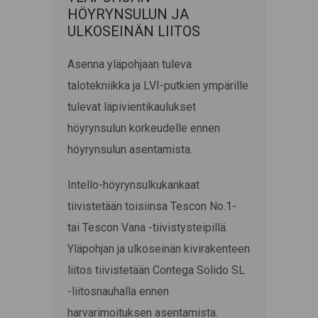
HÖYRYNSULUN JA
ULKOSEINÄN LIITOS
Asenna yläpohjaan tuleva
talotekniikka ja LVI-putkien ympärille
tulevat läpivientikaulukset
höyrynsulun korkeudelle ennen
höyrynsulun asentamista.
Intello-höyrynsulkukankaat
tiivistetään toisiinsa Tescon No.1-
tai Tescon Vana -tiivistysteipillä.
Yläpohjan ja ulkoseinän kivirakenteen
liitos tiivistetään Contega Solido SL
-liitosnauhalla ennen
harvarimoituksen asentamista.