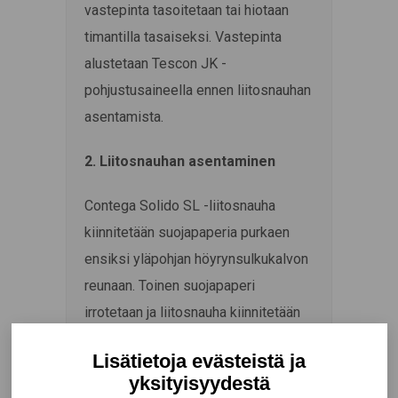
vastepinta tasoitetaan tai hiotaan
timantilla tasaiseksi. Vastepinta
alustetaan Tescon JK -
pohjustusaineella ennen liitosnauhan
asentamista.
2. Liitosnauhan asentaminen
Contega Solido SL -liitosnauha
kiinnitetään suojapaperia purkaen
ensiksi yläpohjan höyrynsulkukalvon
reunaan. Toinen suojapaperi
irrotetaan ja liitosnauha kiinnitetään
seinään. Liitosnauhan alle ei saa
jäädä ilmataskuja.