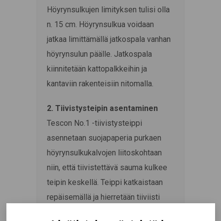
Höyrynsulkujen limityksen tulisi olla
n. 15 cm. Höyrynsulkua voidaan
jatkaa limittämällä jatkospala vanhan
höyrynsulun päälle. Jatkospala
kiinnitetään kattopalkkeihin ja
kantaviin rakenteisiin nitomalla.
2. Tiivistysteipin asentaminen
Tescon No.1 -tiivistysteippi
asennetaan suojapaperia purkaen
höyrynsulkukalvojen liitoskohtaan
niin, että tiivistettävä sauma kulkee
teipin keskellä. Teippi katkaistaan
repäisemällä ja hierretään tiiviisti
alustaansa. Teipin alle ei saa jäädä