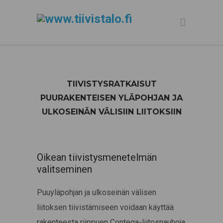
TIIVISTYSRATKAISUT
PUURAKENTEISEN YLÄPOHJAN JA
ULKOSEINÄN VÄLISIIN LIITOKSIIN
Oikean tiivistysmenetelmän
valitseminen
Puuyläpohjan ja ulkoseinän välisen
liitoksen tiivistämiseen voidaan käyttää
rakenteesta riippuen Contega-liitosnauhoja