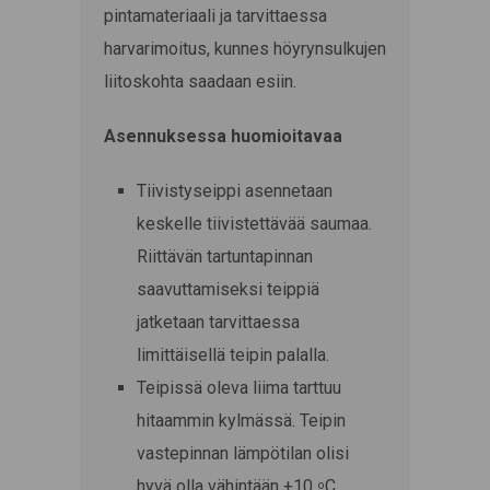
pintamateriaali ja tarvittaessa
harvarimoitus, kunnes höyrynsulkujen
liitoskohta saadaan esiin.
Asennuksessa huomioitavaa
Tiivistyseippi asennetaan
keskelle tiivistettävää saumaa.
Riittävän tartuntapinnan
saavuttamiseksi teippiä
jatketaan tarvittaessa
limittäisellä teipin palalla.
Teipissä oleva liima tarttuu
hitaammin kylmässä. Teipin
vastepinnan lämpötilan olisi
hyvä olla vähintään +10
C.
o