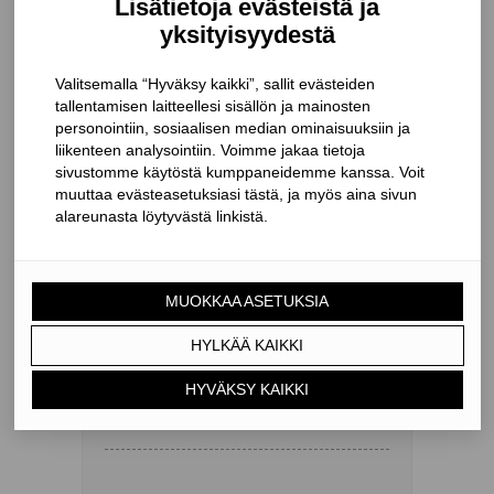
ilmataskuja.
Varmista tarvittaessa jatkopalalla
höyrynsulkujen riittävä limitys.
Kiinnitä teippi suojapaperia purkaen
ensin seinään ja sitten yläpohjaan.