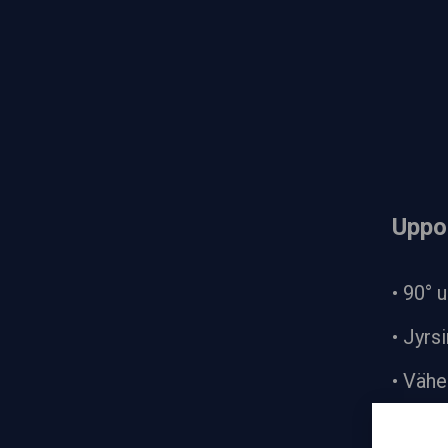
Uppo
• 90° 
• Jyrs
• Vähe