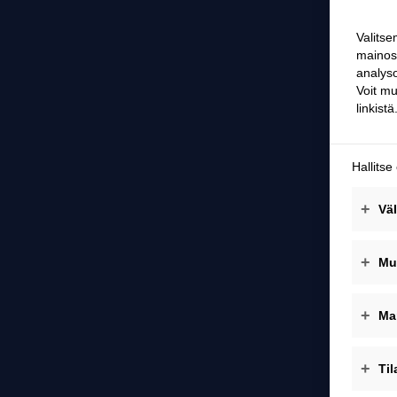
Laip
• Kork
• Erill