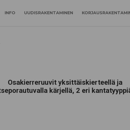
INFO
UUDISRAKENTAMINEN
KORJAUSRAKENTAMI
R
Osakierreruuvit yksittäiskierteellä ja
tseporautuvalla kärjellä, 2 eri kantatyyppi