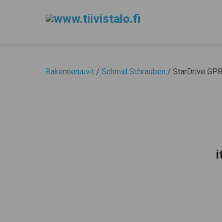
Rakenneruuvit
/
Schmid Schrauben
/ StarDrive GP
i