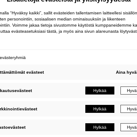
pakanta
ea kannan läpivetolujuus
istä aluslaattaa ei tarvita