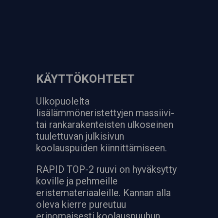
KÄYTTÖKOHTEET
Ulkopuolelta
lisälämmöneristettyjen massiivi-
tai rankarakenteisten ulkoseinen
tuulettuvan julkisivun
koolauspuiden kiinnittämiseen.
RAPID TOP-2 ruuvi on hyväksytty
koville ja pehmeille
eristemateriaaleille. Kannan alla
oleva kierre pureutuu
erinomaisesti koolauspuuhun