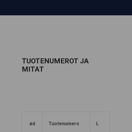
TUOTENUMEROT JA
MITAT
b =
ød
Tuotenumero
L
alakier