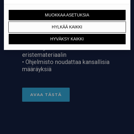
MITOITUSOHJELMISTO
• Helppokäyttöinen Excel-
taulukkolaskenta ohjelmisto
• Eristetyypit valmiina
ohjelmistossa
• Voit myös itse lisätä oman
eristemateriaalin
• Ohjelmisto noudattaa kansallisia
määräyksiä
AVAA TÄSTÄ