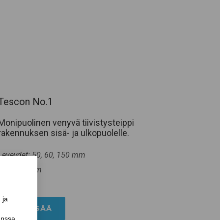
Tescon No.1
Monipuolinen venyvä tiivistysteippi
rakennuksen sisä- ja ulkopuolelle.
Leveydet: 50, 60, 150 mm
Pituus: 30 m
LUE LISÄÄ