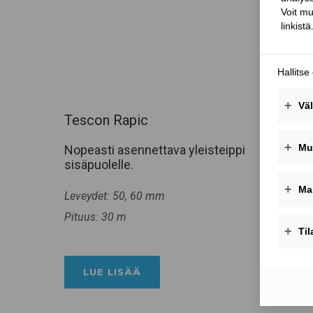
Tescon Rapic
Nopeasti asennettava yleisteippi
sisäpuolelle.
Leveydet: 50, 60 mm
Pituus: 30 m
LUE LISÄÄ