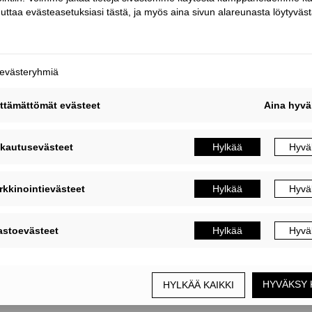
Tescon Power
Tiivistysteippi höyrynsulkumuovien
tiivistämiseen.
Leveydet: 50, 75 mm
Pituus: 25 m
LUE LISÄÄ