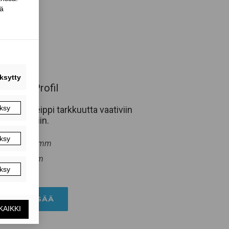
Tescon Profil
Tiivistysteippi tarkkuutta vaativiin
asennuksiin.
Leveys: 60 mm
Pituus: 30 m
LUE LISÄÄ