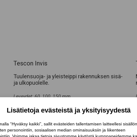
Tescon Invis
Tuulensuoja- ja yleisteippi rakennuksen sisä-
ja ulkopuolelle.
Leveydet: 60, 100, 150 mm
Pituus: 30 m
LUE LISÄÄ