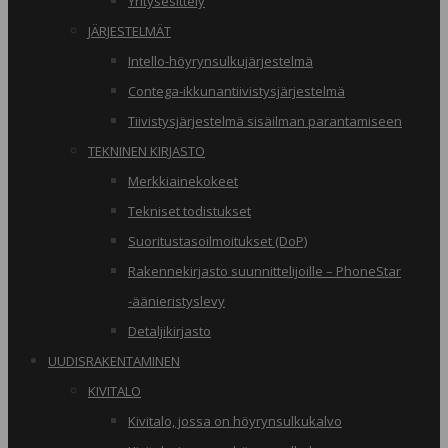
Yritysesittely
JÄRJESTELMÄT
Intello-höyrynsulkujärjestelmä
Contega-ikkunantiivistysjärjestelmä
Tiivistysjärjestelmä sisäilman parantamiseen
TEKNINEN KIRJASTO
Merkkiainekokeet
Tekniset todistukset
Suoritustasoilmoitukset (DoP)
Rakennekirjasto suunnittelijoille – PhoneStar
-äänieristyslevy
Detaljikirjasto
UUDISRAKENTAMINEN
KIVITALO
Kivitalo, jossa on höyrynsulkukalvo