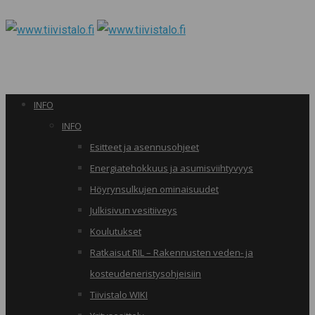
INFO
INFO
Esitteet ja asennusohjeet
Energiatehokkuus ja asumisviihtyvyys
Höyrynsulkujen ominaisuudet
Julkisivun vesitiiveys
Koulutukset
Ratkaisut RIL – Rakennusten veden- ja
kosteudeneristysohjeisiin
Tiivistalo WIKI