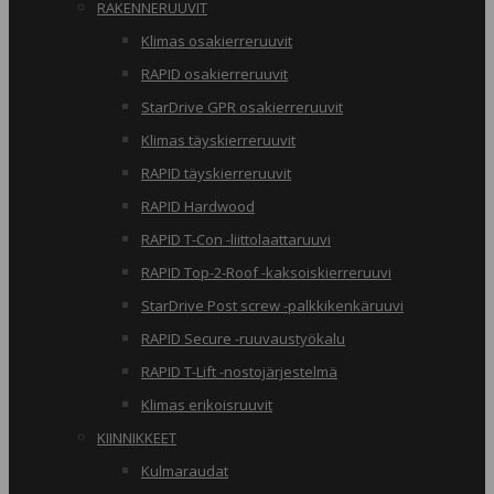
RAKENNERUUVIT
Klimas osakierreruuvit
RAPID osakierreruuvit
StarDrive GPR osakierreruuvit
Klimas täyskierreruuvit
RAPID täyskierreruuvit
RAPID Hardwood
RAPID T-Con -liittolaattaruuvi
RAPID Top-2-Roof -kaksoiskierreruuvi
StarDrive Post screw -palkkikenkäruuvi
RAPID Secure -ruuvaustyökalu
RAPID T-Lift -nostojärjestelmä
Klimas erikoisruuvit
KIINNIKKEET
Kulmaraudat