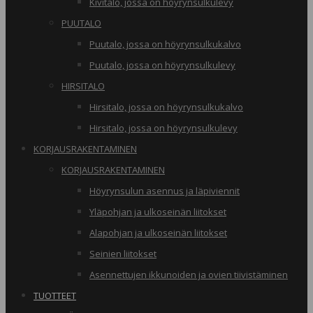
Kivitalo, jossa on höyrynsulkulevy
PUUTALO
Puutalo, jossa on höyrynsulkukalvo
Puutalo, jossa on höyrynsulkulevy
HIRSITALO
Hirsitalo, jossa on höyrynsulkukalvo
Hirsitalo, jossa on höyrynsulkulevy
KORJAUSRAKENTAMINEN
KORJAUSRAKENTAMINEN
Höyrynsulun asennus ja läpiviennit
Yläpohjan ja ulkoseinän liitokset
Alapohjan ja ulkoseinän liitokset
Seinien liitokset
Asennettujen ikkunoiden ja ovien tiivistäminen
TUOTTEET