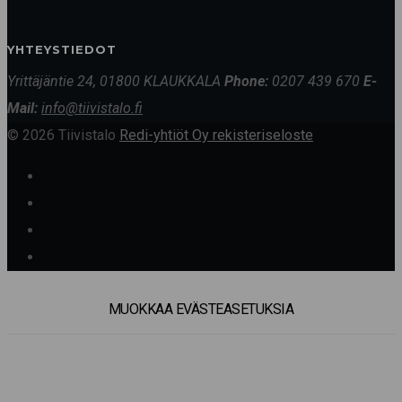
YHTEYSTIEDOT
Yrittäjäntie 24, 01800 KLAUKKALA
Phone:
0207 439 670
E-
Mail:
info@tiivistalo.fi
© 2026 Tiivistalo
Redi-yhtiöt Oy rekisteriseloste
MUOKKAA EVÄSTEASETUKSIA