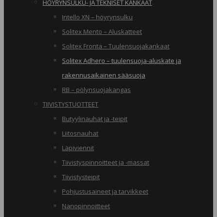
HÖYRYNSULKU- JA TEKNISET KANKAAT
Intello XN – höyrynsulku
Solitex Mento – Aluskatteet
Solitex Fronta – Tuulensuojakankaat
Solitex Adhero – tuulensuoja-aluskate ja
rakennusaikainen sääsuoja
RB – pölynsuojakangas
TIIVISTYSTUOTTEET
Butyylinauhat ja -teipit
Liitosnauhat
Läpiviennit
Tiivistyspinnoitteet ja -massat
Tiivistysteipit
Pohjustusaineet ja tarvikkeet
Nanopinnoitteet