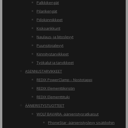
Palkkikengät
Pilarikengät
Piilokiinnikkeet
Kiskoankkurit
Naulaus- ja liitoslevyt
Puunsitojalevyt
Kiinnitystarvikkeet
Työkalut ja tarvikkeet
ASENNUSTARVIKKEET
REDIX PowerClamp – Nostotappi
REDIX Elementtikiristin
REDIX Elementtituki
ÄÄNIERISTYSTUOTTEET
WOLF BAVARIA -äänieristysratkaisut
PhoneStar -äänieristyslevy sisätiloihin