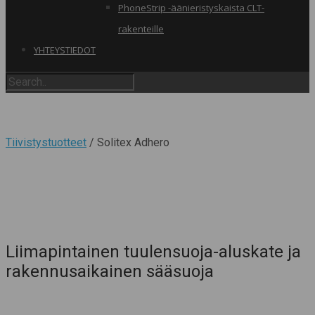
PhoneStrip -äänieristyskaista CLT-
rakenteille
YHTEYSTIEDOT
Tiivistystuotteet
/ Solitex Adhero
Liimapintainen tuulensuoja-aluskate ja
rakennusaikainen sääsuoja