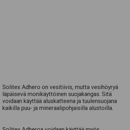
Solitex Adhero on vesitiivis, mutta vesihöyryä
läpäisevä monikäyttöinen suojakangas. Sitä
voidaan käyttää aluskatteena ja tuulensuojana
kaikilla puu- ja mineraalipohjaisilla alustoilla.
Solitex Adheroa voidaan käyttää myös