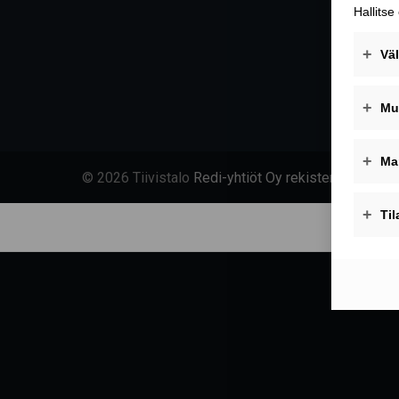
© 2026 Tiivistalo
Redi-yhtiöt Oy rekisteriseloste