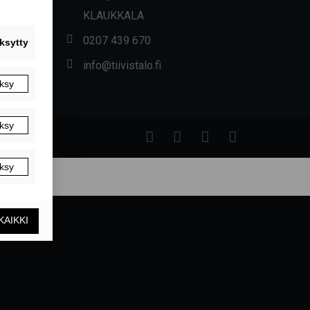
KLAUKKALA
0207 439 670
info@tiivistalo.fi