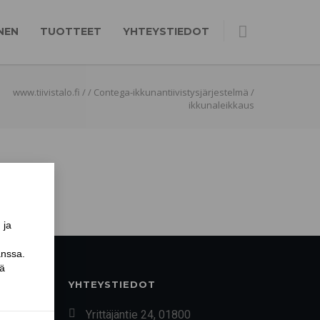
NEN
TUOTTEET
YHTEYSTIEDOT
www.tiivistalo.fi
/
/
Contega-ikkunantiivistysjärjestelmä
/
ikkunaleikkaus
YHTEYSTIEDOT
Yrittäjäntie 24, 01800