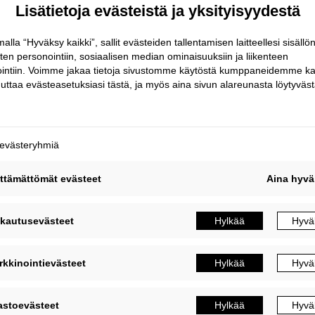
ikainen sääsuoja