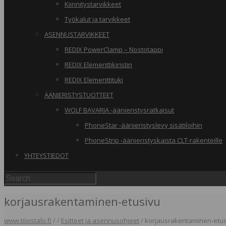
Kiinnitystarvikkeet
Työkalut ja tarvikkeet
ASENNUSTARVIKKEET
REDIX PowerClamp – Nostotappi
REDIX Elementtikiristin
REDIX Elementtituki
ÄÄNIERISTYSTUOTTEET
WOLF BAVARIA -äänieristysratkaisut
PhoneStar -äänieristyslevy sisätiloihin
PhoneStrip -äänieristyskaista CLT-rakenteille
YHTEYSTIEDOT
korjausrakentaminen-etusivu
www.tiivistalo.fi
/
/
Esitteet ja asennusohjeet
/
korjausrakentaminen-etus