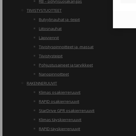
RB – pölynsuojakangas
TIIVISTYSTUOTTEET
Butyylinauhat ja -teipit
Liitosnauhat
Läpiviennit
Tiivistyspinnoitteet ja -massat
Tiivistysteipit
Pohjustusaineet ja tarvikkeet
Nanopinnoitteet
RAKENNERUUVIT
Klimas osakierreruuvit
RAPID osakierreruuvit
StarDrive GPR osakierreruuvit
Klimas täyskierreruuvit
RAPID täyskierreruuvit