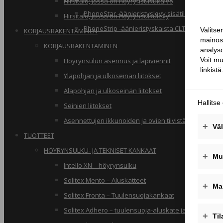
Hirsitalo, jossa on höyrynsulkukalvo
PhoneStar -äänieristyslevy sisätiloihin
Hirsitalo, jossa on höyrynsulkulevy
PhoneStrip -äänieristyskaista CLT-rakenteille
KORJAUSRAKENTAMINEN
KORJAUSRAKENTAMINEN
Höyrynsulun asennus ja läpiviennit
Yläpohjan ja ulkoseinän liitokset
Alapohjan ja ulkoseinän liitokset
Seinien liitokset
Asennettujen ikkunoiden ja ovien tiivistäminen
TUOTTEET
HÖYRYNSULKU- JA TEKNISET KANKAAT
Intello XN – höyrynsulku
Solitex Mento – Aluskatteet
Solitex Fronta – Tuulensuojakankaat
Solitex Adhero – tuulensuoja-aluskate ja rakennusa