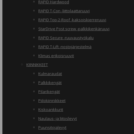
RAPID Hardwood
RAPID T-Con -liittolaattaruuvi
RAPID Top-2-Roof -kaksoiskierreruuvi
StarDrive Post screw -palkkikenkäruuvi
RAPID Secure -ruuvaustyökalu
RAPID T-Lift -nostojärjestelmä
Klimas erikoisruuvit
KIINNIKKEET
Kulmaraudat
Palkkikengät
Pilarikengät
Piilokiinnikkeet
Kiskoankkurit
Naulaus- ja liitoslevyt
Puunsitojalevyt