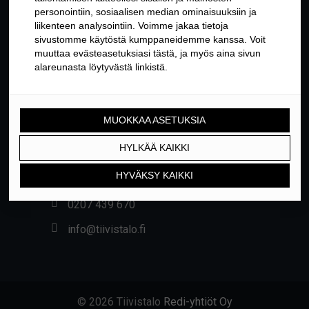
YHTEYSTIEDOT
Yrittäjäntie 24, 01800 KLAUKKALA
0207 439 670
info@tiivistalo.fi
© 2026 Tiivistalo
Redi-yhtiöt Oy