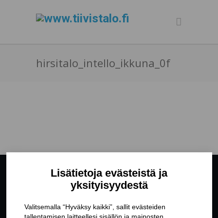
hirsitalo_intello_ikkuna_0f