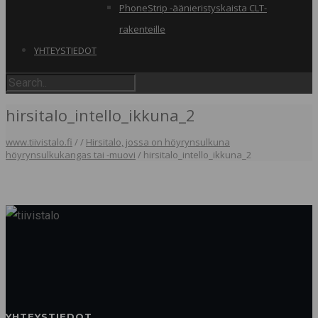
PhoneStrip -äänieristyskaista CLT-
rakenteille
YHTEYSTIEDOT
hirsitalo_intello_ikkuna_2
www.tiivistalo.fi
/
/
Hirsitalo, jossa on höyrynsulkuna
höyrynsulkukangas tai -muovi
/
hirsitalo_intello_ikkuna_2
YHTEYSTIEDOT