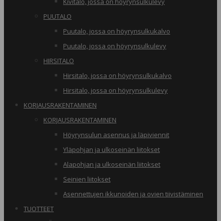
Kivitalo, jossa on höyrynsulkulevy
PUUTALO
Puutalo, jossa on höyrynsulkukalvo
Puutalo, jossa on höyrynsulkulevy
HIRSITALO
Hirsitalo, jossa on höyrynsulkukalvo
Hirsitalo, jossa on höyrynsulkulevy
KORJAUSRAKENTAMINEN
KORJAUSRAKENTAMINEN
Höyrynsulun asennus ja läpiviennit
Yläpohjan ja ulkoseinän liitokset
Alapohjan ja ulkoseinän liitokset
Seinien liitokset
Asennettujen ikkunoiden ja ovien tiivistäminen
TUOTTEET