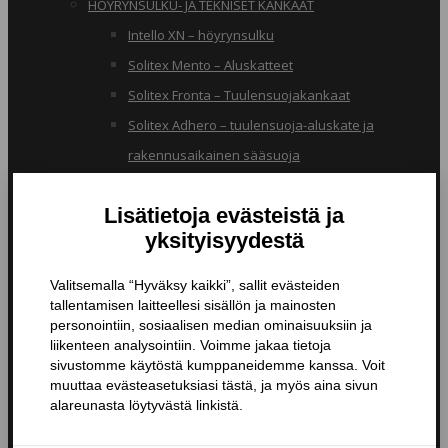
HÖYRYNSULKU- JA TEKNISET KANKAAT
Intello XN – höyrynsulku
Solitex Mento – Aluskatteet
Solitex Fronta – Tuulensuojakankaat
Solitex Adhero – tuulensuoja-aluskate ja
rakennusaikainen sääsuoja
RB – pölynsuojakangas
TIIVISTYSTUOTTEET
Butyylinauhat ja -teipit
Liitosnauhat
Läpiviennit
Tiivistyspinnoitteet ja -massat
Tiivistysteipit
Pohjustusaineet ja tarvikkeet
Nanopinnoitteet