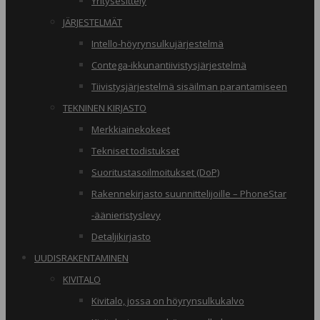
Yritysesittely
JÄRJESTELMÄT
Intello-höyrynsulkujärjestelmä
Contega-ikkunantiivistysjärjestelmä
Tiivistysjärjestelmä sisäilman parantamiseen
TEKNINEN KIRJASTO
Merkkiainekokeet
Tekniset todistukset
Suoritustasoilmoitukset (DoP)
Rakennekirjasto suunnittelijoille – PhoneStar
-äänieristyslevy
Detaljikirjasto
UUDISRAKENTAMINEN
KIVITALO
Kivitalo, jossa on höyrynsulkukalvo