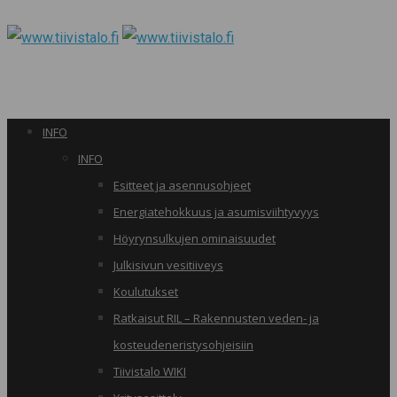
INFO
INFO
Esitteet ja asennusohjeet
Energiatehokkuus ja asumisviihtyvyys
Höyrynsulkujen ominaisuudet
Julkisivun vesitiiveys
Koulutukset
Ratkaisut RIL – Rakennusten veden- ja
kosteudeneristysohjeisiin
Tiivistalo WIKI