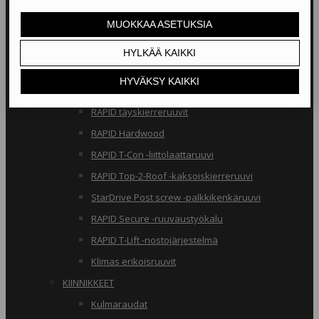
RAKENNERUUVIT
Klimas osakierreruuvit
RAPID osakierreruuvit
StarDrive GPR osakierreruuvit
Klimas täyskierreruuvit
RAPID täyskierreruuvit
RAPID Hardwood
RAPID T-Con -liittolaattaruuvi
RAPID Top-2-Roof -kaksoiskierreruuvi
StarDrive Post screw -palkkikenkäruuvi
RAPID Secure -ruuvaustyökalu
RAPID T-Lift -nostojärjestelmä
Klimas erikoisruuvit
KIINNIKKEET
Kulmaraudat