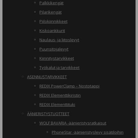
Palkkikengät
Pilarikengät
Piilokiinnikkeet
Kiskoankkurit
Naulaus- ja liitoslevyt
Puunsitojalevyt
Kiinnitystarvikkeet
Työkalut ja tarvikkeet
ASENNUSTARVIKKEET
REDIX PowerClamp – Nostotappi
REDIX Elementtikiristin
REDIX Elementtituki
ÄÄNIERISTYSTUOTTEET
WOLF BAVARIA -äänieristysratkaisut
PhoneStar -äänieristyslevy sisätiloihin