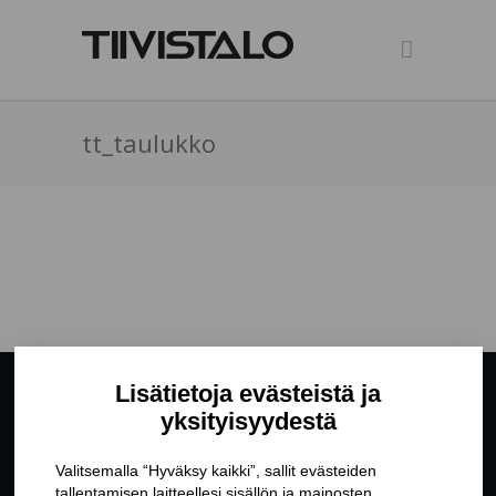
tt_taulukko