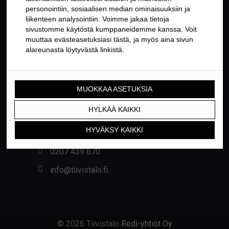
YHTEYSTIEDOT
Yrittäjäntie 24, 01800 KLAUKKALA
0207 439 670
info@tiivistalo.fi
© 2026 Tiivistalo
Redi-yhtiöt Oy