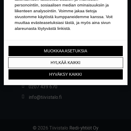
YHTEYSTIEDOT
Yrittäjäntie 24, 01800 KLAUKKALA
0207 439 670
info@tiivistalo.fi
© 2026 Tiivistalo
Redi-yhtiöt Oy