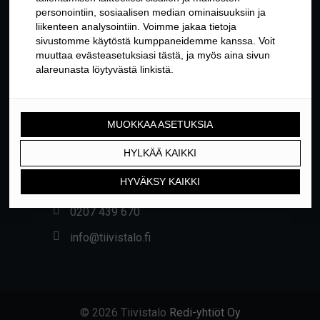
YHTEYSTIEDOT
Yrittäjäntie 24, 01800 KLAUKKALA
0207 439 670
info@tiivistalo.fi
© 2026 Tiivistalo
Redi-yhtiöt Oy