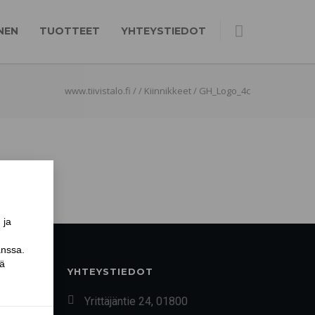
NEN
TUOTTEET
YHTEYSTIEDOT
www.tiivistalo.fi
/
/
Kiinnikkeet
/
GH_Logo_4c
YHTEYSTIEDOT
Yrittäjäntie 24, 01800