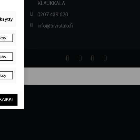
KLAUKKALA
0207 439 670
info@tiivistalo.fi