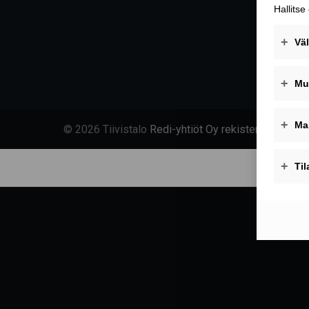
© 2026 Tiivistalo
Redi-yhtiöt Oy rekisteriseloste