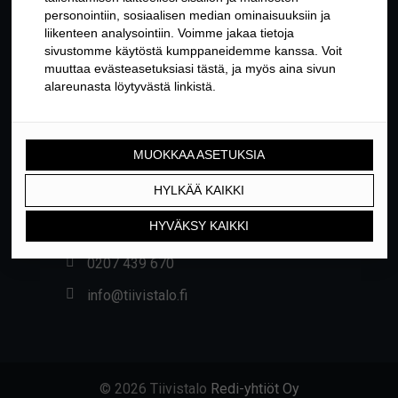
YHTEYSTIEDOT
Yrittäjäntie 24, 01800 KLAUKKALA
0207 439 670
info@tiivistalo.fi
© 2026 Tiivistalo
Redi-yhtiöt Oy