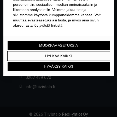
YHTEYSTIEDOT
Yrittäjäntie 24, 01800 KLAUKKALA
0207 439 670
info@tiivistalo.fi
© 2026 Tiivistalo
Redi-yhtiöt Oy