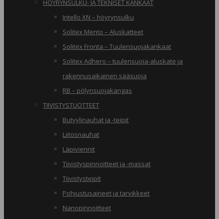
HÖYRYNSULKU- JA TEKNISET KANKAAT
Intello XN – höyrynsulku
Solitex Mento – Aluskatteet
Solitex Fronta – Tuulensuojakankaat
Solitex Adhero – tuulensuoja-aluskate ja
rakennusaikainen sääsuoja
RB – pölynsuojakangas
TIIVISTYSTUOTTEET
Butyylinauhat ja -teipit
Liitosnauhat
Läpiviennit
Tiivistyspinnoitteet ja -massat
Tiivistysteipit
Pohjustusaineet ja tarvikkeet
Nanopinnoitteet