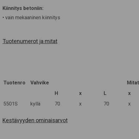
Kiinnitys betoniin:
• vain mekaaninen kiinnitys
Tuotenumerot ja mitat
Tuotenro
Vahvike
Mita
H
x
L
x
5501S
kyllä
70
x
70
x
Kestävyyden ominaisarvot