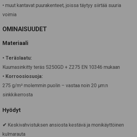
• muut kantavat puurakenteet, joissa täytyy siirtää suuria
voimia
OMINAISUUDET
Materiaali
• Teräslaatu:
Kuumasinkitty teräs S250GD + Z275 EN 10346 mukaan
• Korroosiosuoja:
275 g/m² molemmin puolin – vastaa noin 20 μm:n
sinkkikerrosta
Hyödyt
✔
Keskivahvistuksen ansiosta kestävä ja monikäyttöinen
kulmarauta