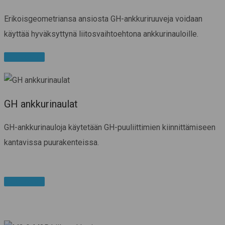
Erikoisgeometriansa ansiosta GH-ankkuriruuveja voidaan
käyttää hyväksyttynä liitosvaihtoehtona ankkurinauloille.
Tuotesivu
GH ankkurinaulat
GH-ankkurinauloja käytetään GH-puuliittimien kiinnittämiseen
kantavissa puurakenteissa.
Tuotesivu