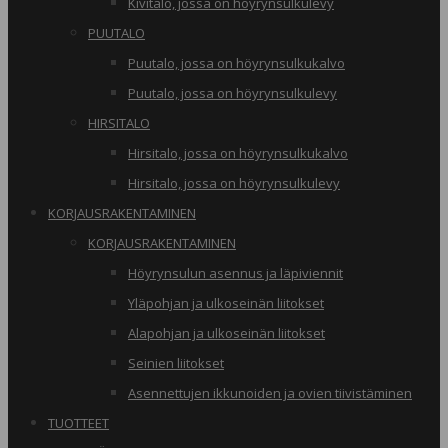
Kivitalo, jossa on höyrynsulkulevy
PUUTALO
Puutalo, jossa on höyrynsulkukalvo
Puutalo, jossa on höyrynsulkulevy
HIRSITALO
Hirsitalo, jossa on höyrynsulkukalvo
Hirsitalo, jossa on höyrynsulkulevy
KORJAUSRAKENTAMINEN
KORJAUSRAKENTAMINEN
Höyrynsulun asennus ja läpiviennit
Yläpohjan ja ulkoseinän liitokset
Alapohjan ja ulkoseinän liitokset
Seinien liitokset
Asennettujen ikkunoiden ja ovien tiivistäminen
TUOTTEET