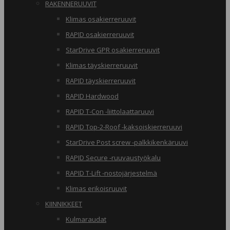
RAKENNERUUVIT
Klimas osakierreruuvit
RAPID osakierreruuvit
StarDrive GPR osakierreruuvit
Klimas täyskierreruuvit
RAPID täyskierreruuvit
RAPID Hardwood
RAPID T-Con -liittolaattaruuvi
RAPID Top-2-Roof -kaksoiskierreruuvi
StarDrive Post screw -palkkikenkäruuvi
RAPID Secure -ruuvaustyökalu
RAPID T-Lift -nostojärjestelmä
Klimas erikoisruuvit
KIINNIKKEET
Kulmaraudat