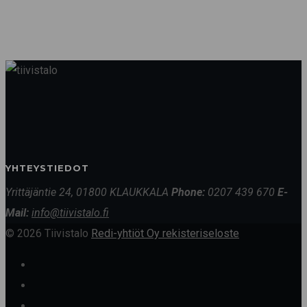
YHTEYSTIEDOT
Yrittäjäntie 24, 01800 KLAUKKALA
Phone:
0207 439 670
E-
Mail:
info@tiivistalo.fi
© 2026 Tiivistalo
Redi-yhtiöt Oy rekisteriseloste