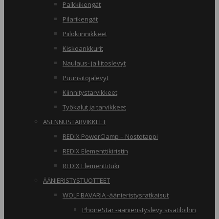
Palkkikengät
Pilarikengät
Piilokiinnikkeet
Kiskoankkurit
Naulaus- ja liitoslevyt
Puunsitojalevyt
Kiinnitystarvikkeet
Työkalut ja tarvikkeet
ASENNUSTARVIKKEET
REDIX PowerClamp – Nostotappi
REDIX Elementtikiristin
REDIX Elementtituki
ÄÄNIERISTYSTUOTTEET
WOLF BAVARIA -äänieristysratkaisut
PhoneStar -äänieristyslevy sisätiloihin