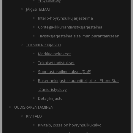
Yritysesittely
JÄRJESTELMÄT
Intello-höyrynsulkujärjestelmä
Contega-ikkunantiivistysjärjestelmä
Tiivistysjärjestelmä sisäilman parantamiseen
TEKNINEN KIRJASTO
Merkkiainekokeet
Tekniset todistukset
Suoritustasoilmoitukset (DoP)
Rakennekirjasto suunnittelijoille – PhoneStar
-äänieristyslevy
Detaljikirjasto
UUDISRAKENTAMINEN
KIVITALO
Kivitalo, jossa on höyrynsulkukalvo