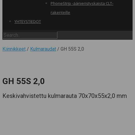
PhoneStrip -äänieristyskaista CLT-
rakenteille
YHTEYSTIEDOT
Kiinnikkeet
/
Kulmaraudat
/ GH 55S 2,0
GH 55S 2,0
Keskivahvistettu kulmarauta 70x70x55x2,0 mm