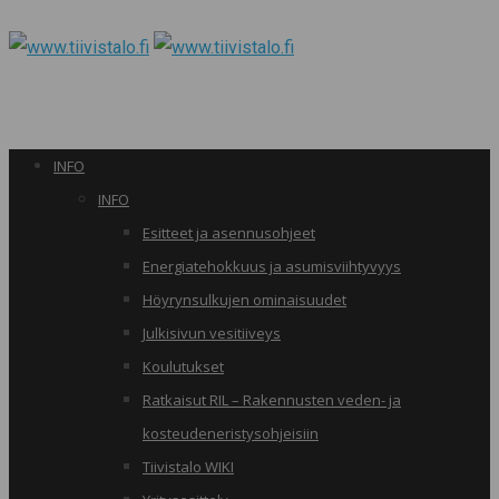
INFO
INFO
Esitteet ja asennusohjeet
Energiatehokkuus ja asumisviihtyvyys
Höyrynsulkujen ominaisuudet
Julkisivun vesitiiveys
Koulutukset
Ratkaisut RIL – Rakennusten veden- ja
kosteudeneristysohjeisiin
Tiivistalo WIKI