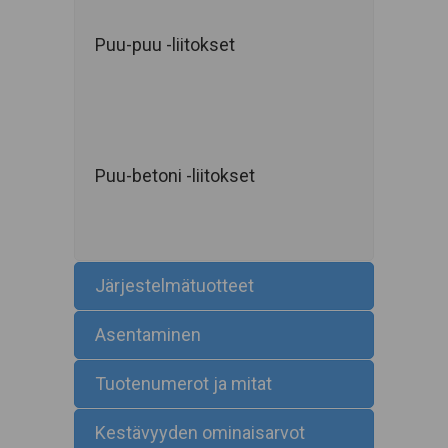
Puu-puu -liitokset
Puu-betoni -liitokset
Järjestelmätuotteet
Asentaminen
Tuotenumerot ja mitat
Kestävyyden ominaisarvot