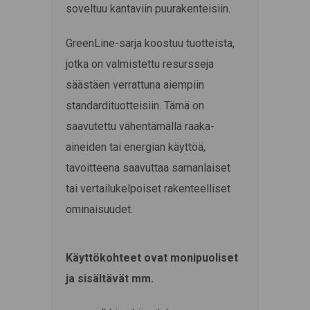
soveltuu kantaviin puurakenteisiin.
GreenLine-sarja koostuu tuotteista,
jotka on valmistettu resursseja
säästäen verrattuna aiempiin
standardituotteisiin. Tämä on
saavutettu vähentämällä raaka-
aineiden tai energian käyttöä,
tavoitteena saavuttaa samanlaiset
tai vertailukelpoiset rakenteelliset
ominaisuudet.
Käyttökohteet ovat monipuoliset
ja sisältävät mm.