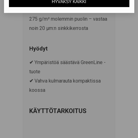
EN 10346 mukaan
• Korroosiosuoja:
275 g/m² molemmin puolin – vastaa
noin 20 μm:n sinkkikerrosta
Hyödyt
✔
Ympäristöä säästävä GreenLine -
tuote
✔
Vahva kulmarauta kompaktissa
koossa
KÄYTTÖTARKOITUS