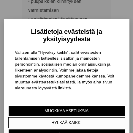
• puupalkkien kiinnityksen
varmistamisen
• seinärimojen kiinnittämisen
pystytolppiin
• autokatosten ja pergoloiden
rakentamisen
• muut kantavat puurakenteet, joissa
täytyy siirtää suuria voimia
OMINAISUUDET
Materiaali
• Teräslaatu:
Kuumasinkitty teräs S350GD + Z275