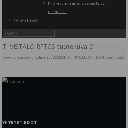
PhoneStrip -äänieristyskaista CLT-
rakenteille
YHTEYSTIEDOT
TIIVISTALO-RFTCS-tuotekuva-2
www.tiivistalo.fi
/
/
Kulmalevy AB255HD
/
TIIVISTALO-RFTCS-tuotekuva-2
YHTEYSTIEDOT