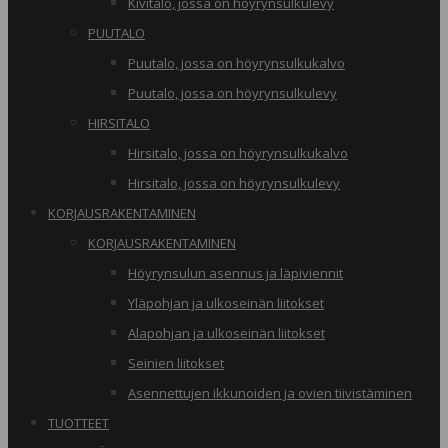
Kivitalo, jossa on höyrynsulkulevy
PUUTALO
Puutalo, jossa on höyrynsulkukalvo
Puutalo, jossa on höyrynsulkulevy
HIRSITALO
Hirsitalo, jossa on höyrynsulkukalvo
Hirsitalo, jossa on höyrynsulkulevy
KORJAUSRAKENTAMINEN
KORJAUSRAKENTAMINEN
Höyrynsulun asennus ja läpiviennit
Yläpohjan ja ulkoseinän liitokset
Alapohjan ja ulkoseinän liitokset
Seinien liitokset
Asennettujen ikkunoiden ja ovien tiivistäminen
TUOTTEET