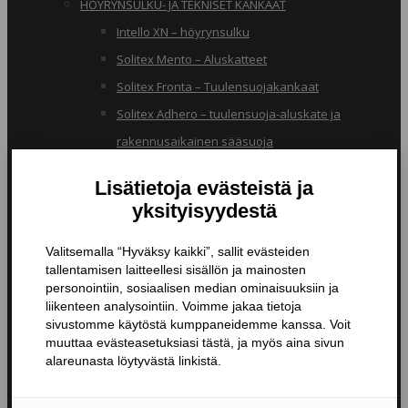
HÖYRYNSULKU- JA TEKNISET KANKAAT
Intello XN – höyrynsulku
Solitex Mento – Aluskatteet
Solitex Fronta – Tuulensuojakankaat
Solitex Adhero – tuulensuoja-aluskate ja
rakennusaikainen sääsuoja
RB – pölynsuojakangas
TIIVISTYSTUOTTEET
Butyylinauhat ja -teipit
Liitosnauhat
Läpiviennit
Tiivistyspinnoitteet ja -massat
Tiivistysteipit
Pohjustusaineet ja tarvikkeet
Nanopinnoitteet