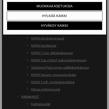
RAKENNERUUVIT
Klimas osakierreruuvit
RAPID osakierreruuvit
StarDrive GPR osakierreruuvit
Klimas täyskierreruuvit
RAPID täyskierreruuvit
RAPID Hardwood
RAPID T-Con -liittolaattaruuvi
RAPID Top-2-Roof -kaksoiskierreruuvi
StarDrive Post screw -palkkikenkäruuvi
RAPID Secure -ruuvaustyökalu
RAPID T-Lift -nostojärjestelmä
Klimas erikoisruuvit
KIINNIKKEET
Kulmaraudat