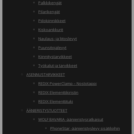
Palkkikengät
Pilarikengät
Piilokiinnikkeet
Kiskoankkurit
Naulaus- ja liitoslevyt
Puunsitojalevyt
Kiinnitystarvikkeet
Työkalut ja tarvikkeet
ASENNUSTARVIKKEET
REDIX PowerClamp – Nostotappi
REDIX Elementtikiristin
REDIX Elementtituki
ÄÄNIERISTYSTUOTTEET
WOLF BAVARIA -äänieristysratkaisut
PhoneStar -äänieristyslevy sisätiloihin