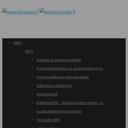
INFO
INFO
Esitteet ja asennusohjeet
Energiatehokkuus ja asumisviihtyvyys
Höyrynsulkujen ominaisuudet
Julkisivun vesitiiveys
Koulutukset
Ratkaisut RIL – Rakennusten veden- ja
kosteudeneristysohjeisiin
Tiivistalo WIKI