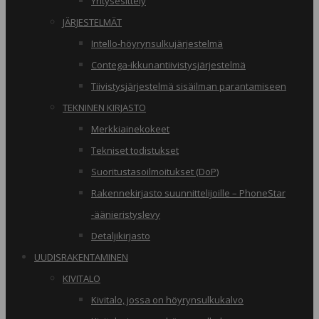
Yritysesittely
JÄRJESTELMÄT
Intello-höyrynsulkujärjestelmä
Contega-ikkunantiivistysjärjestelmä
Tiivistysjärjestelmä sisäilman parantamiseen
TEKNINEN KIRJASTO
Merkkiainekokeet
Tekniset todistukset
Suoritustasoilmoitukset (DoP)
Rakennekirjasto suunnittelijoille – PhoneStar
-äänieristyslevy
Detaljikirjasto
UUDISRAKENTAMINEN
KIVITALO
Kivitalo, jossa on höyrynsulkukalvo