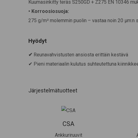
Kuumasinkitty teräs S250GD + Z275 EN 10346 mu
• Korroosiosuoja:
275 g/m² molemmin puolin – vastaa noin 20 μm:n s
Hyödyt
✔
Reunavahvistusten ansiosta erittäin kestävä
✔ Pieni materiaalin kulutus suhteutettuna kiinnikk
Järjestelmätuotteet
CSA
Ankkuriruuvit