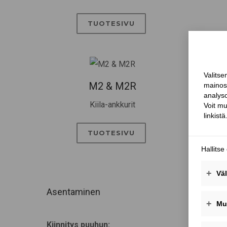
TUOTESIVU
M2 & M2R
Kiila-ankkurit
Inje
TUOTESIVU
Asentaminen
Kiinnitys puuhun: