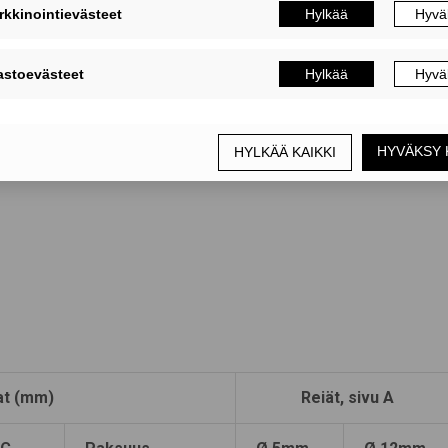
lla
 AT-HP – injektointimassalla
at (mm)
Reiät, sivu A