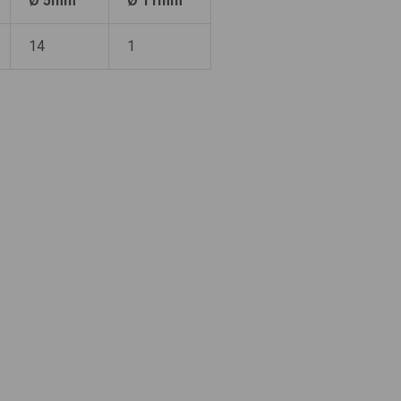
Ø 5mm
Ø 11mm
14
1