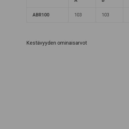
A
B
ABR100
103
103
Kestävyyden ominaisarvot