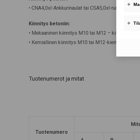
• CNA4,0xl-Ankkurinaulat tai CSA5,0xl-ruuvit
Kiinnitys betoniin:
• Mekaaninen kiinnitys M10 tai M12 – kiila-ankkurei
• Kemiallinen kiinnitys M10 tai M12-kierrepultilla +
Tuotenumerot ja mitat
Mit
Tuotenumero