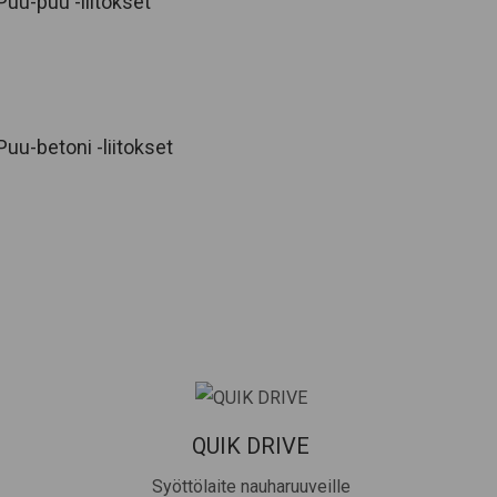
Puu-puu -liitokset
Puu-betoni -liitokset
QUIK DRIVE
Syöttölaite nauharuuveille