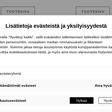
TUOTESIVU
TUOTESIVU
AT-HP
ktointimassa kemialliseen
ankkurointiin
TUOTESIVU