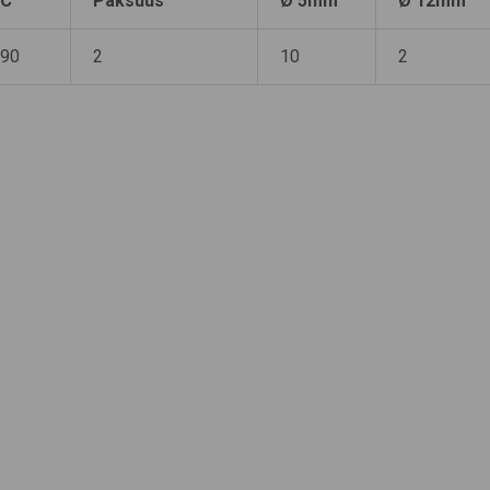
C
Paksuus
Ø 5mm
Ø 12mm
90
2
10
2