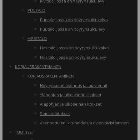
Kivitalo, jossa on höyrynsulkulevy
PUUTALO
Puutalo, jossa on höyrynsulkukalvo
Puutalo, jossa on höyrynsulkulevy
HIRSITALO
Hirsitalo, jossa on höyrynsulkukalvo
Hirsitalo, jossa on höyrynsulkulevy
KORJAUSRAKENTAMINEN
KORJAUSRAKENTAMINEN
Höyrynsulun asennus ja läpiviennit
Yläpohjan ja ulkoseinän liitokset
Alapohjan ja ulkoseinän liitokset
Seinien liitokset
Asennettujen ikkunoiden ja ovien tiivistäminen
TUOTTEET