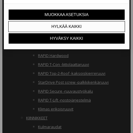
RAKENNERUUVIT
Klimas osakierreruuvit
RAPID osakierreruuvit
StarDrive GPR osakierreruuvit
Klimas täyskierreruuvit
RAPID täyskierreruuvit
RAPID Hardwood
RAPID T-Con -liittolaattaruuvi
RAPID Top-2-Roof -kaksoiskierreruuvi
StarDrive Post screw -palkkikenkäruuvi
RAPID Secure -ruuvaustyökalu
RAPID T-Lift -nostojärjestelmä
Klimas erikoisruuvit
KIINNIKKEET
Kulmaraudat