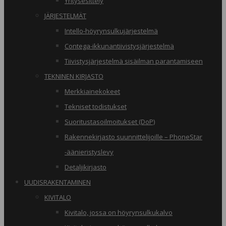
Yritysesittely
JÄRJESTELMÄT
Intello-höyrynsulkujärjestelmä
Contega-ikkunantiivistysjärjestelmä
Tiivistysjärjestelmä sisäilman parantamiseen
TEKNINEN KIRJASTO
Merkkiainekokeet
Tekniset todistukset
Suoritustasoilmoitukset (DoP)
Rakennekirjasto suunnittelijoille – PhoneStar
-äänieristyslevy
Detaljikirjasto
UUDISRAKENTAMINEN
KIVITALO
Kivitalo, jossa on höyrynsulkukalvo