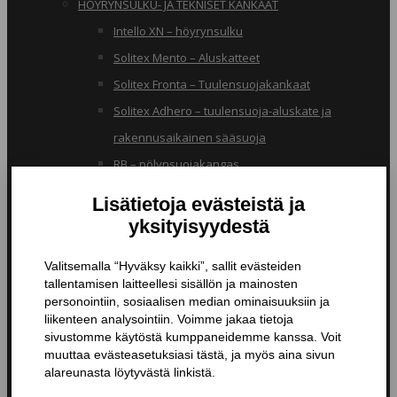
HÖYRYNSULKU- JA TEKNISET KANKAAT
Intello XN – höyrynsulku
Solitex Mento – Aluskatteet
Solitex Fronta – Tuulensuojakankaat
Solitex Adhero – tuulensuoja-aluskate ja
rakennusaikainen sääsuoja
RB – pölynsuojakangas
TIIVISTYSTUOTTEET
Butyylinauhat ja -teipit
Liitosnauhat
Läpiviennit
Tiivistyspinnoitteet ja -massat
Tiivistysteipit
Pohjustusaineet ja tarvikkeet
Nanopinnoitteet