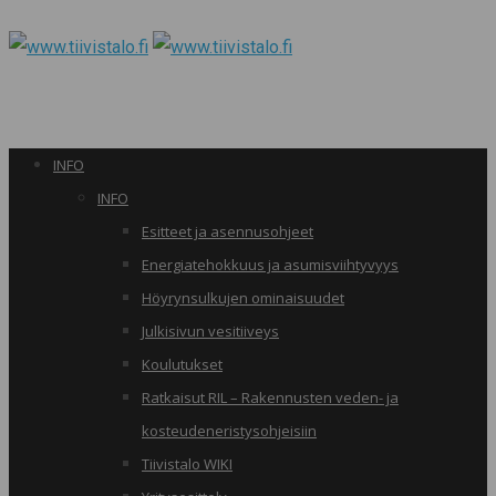
INFO
INFO
Esitteet ja asennusohjeet
Energiatehokkuus ja asumisviihtyvyys
Höyrynsulkujen ominaisuudet
Julkisivun vesitiiveys
Koulutukset
Ratkaisut RIL – Rakennusten veden- ja
kosteudeneristysohjeisiin
Tiivistalo WIKI