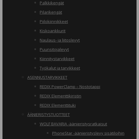
Palkkikengät
Pilarikengät
Piilokiinnikkeet
Kiskoankkurit
Naulaus- ja liitoslevyt
Puunsitojalevyt
Kiinnitystarvikkeet
Työkalut ja tarvikkeet
ASENNUSTARVIKKEET
REDIX PowerClamp – Nostotappi
REDIX Elementtikiristin
REDIX Elementtituki
ÄÄNIERISTYSTUOTTEET
WOLF BAVARIA -äänieristysratkaisut
PhoneStar -äänieristyslevy sisätiloihin