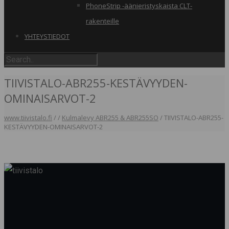
PhoneStrip -äänieristyskaista CLT-
rakenteille
YHTEYSTIEDOT
TIIVISTALO-ABR255-KESTÄVYYDEN-
OMINAISARVOT-2
www.tiivistalo.fi
/
/
Kulmalevy ABR255 & ABR255SO
/
TIIVISTALO-ABR255-
KESTÄVYYDEN-OMINAISARVOT-2