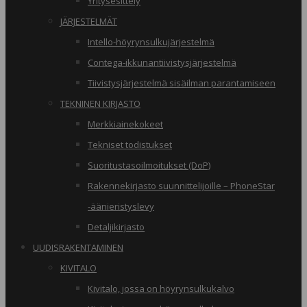
Yritysesittely
JÄRJESTELMÄT
Intello-höyrynsulkujärjestelmä
Contega-ikkunantiivistysjärjestelmä
Tiivistysjärjestelmä sisäilman parantamiseen
TEKNINEN KIRJASTO
Merkkiainekokeet
Tekniset todistukset
Suoritustasoilmoitukset (DoP)
Rakennekirjasto suunnittelijoille – PhoneStar
-äänieristyslevy
Detaljikirjasto
UUDISRAKENTAMINEN
KIVITALO
Kivitalo, jossa on höyrynsulkukalvo