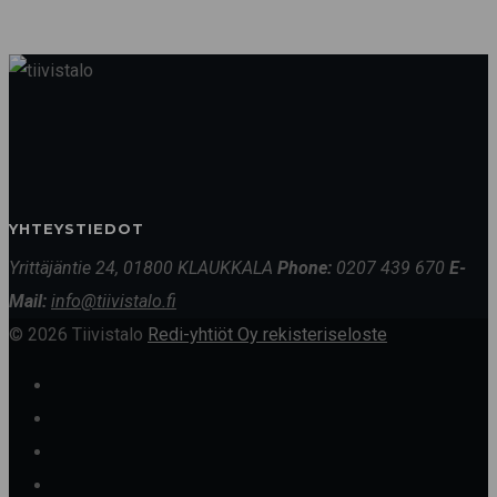
YHTEYSTIEDOT
Yrittäjäntie 24, 01800 KLAUKKALA
Phone:
0207 439 670
E-
Mail:
info@tiivistalo.fi
© 2026 Tiivistalo
Redi-yhtiöt Oy rekisteriseloste