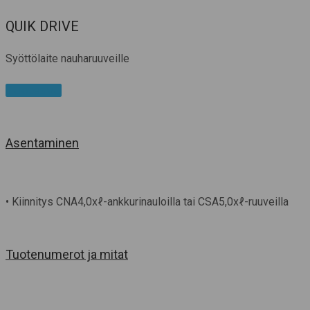
QUIK DRIVE
Syöttölaite nauharuuveille
Tuotesivu
Asentaminen
• Kiinnitys CNA4,0xℓ-ankkurinauloilla tai CSA5,0xℓ-ruuveilla
Tuotenumerot ja mitat