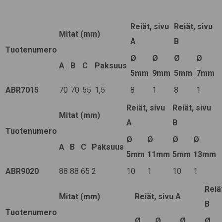
Reiät, sivu
Reiät, sivu
Mitat (mm)
A
B
Tuotenumero
Ø
Ø
Ø
Ø
A
B
C
Paksuus
5mm
9mm
5mm
7mm
ABR7015
70
70
55
1,5
8
1
8
1
Reiät, sivu
Reiät, sivu
Mitat (mm)
A
B
Tuotenumero
Ø
Ø
Ø
Ø
A
B
C
Paksuus
5mm
11mm
5mm
13mm
ABR9020
88
88
65
2
10
1
10
1
Reiä
Mitat (mm)
Reiät, sivu A
B
Tuotenumero
Ø
Ø
Ø
Ø