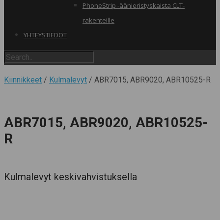
PhoneStrip -äänieristyskaista CLT-
rakenteille
YHTEYSTIEDOT
Kiinnikkeet
/
Kulmalevyt
/ ABR7015, ABR9020, ABR10525-R
ABR7015, ABR9020, ABR10525-
R
Kulmalevyt keskivahvistuksella