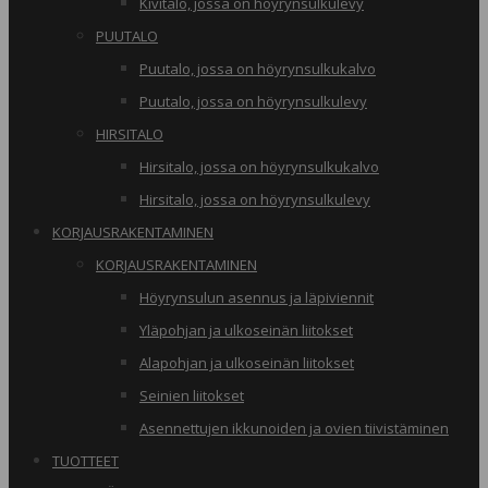
Kivitalo, jossa on höyrynsulkulevy
PUUTALO
Puutalo, jossa on höyrynsulkukalvo
Puutalo, jossa on höyrynsulkulevy
HIRSITALO
Hirsitalo, jossa on höyrynsulkukalvo
Hirsitalo, jossa on höyrynsulkulevy
KORJAUSRAKENTAMINEN
KORJAUSRAKENTAMINEN
Höyrynsulun asennus ja läpiviennit
Yläpohjan ja ulkoseinän liitokset
Alapohjan ja ulkoseinän liitokset
Seinien liitokset
Asennettujen ikkunoiden ja ovien tiivistäminen
TUOTTEET