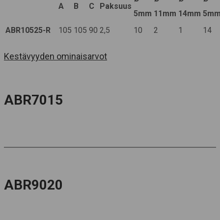
A
B
C
Paksuus
5mm
11mm
14mm
5m
ABR10525-R
105
105
90
2,5
10
2
1
14
Kestävyyden ominaisarvot
ABR7015
ABR9020