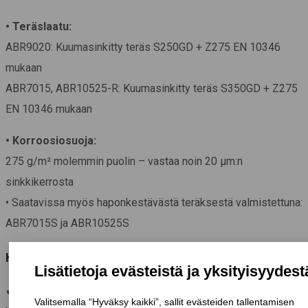
• Teräslaatu:
ABR9020: Kuumasinkitty teräs S250GD + Z275 EN 10346
mukaan
ABR7015, ABR10525-R: Kuumasinkitty teräs S350GD + Z275
EN 10346 mukaan
• Korroosiosuoja:
275 g/m² molemmin puolin – vastaa noin 20 μm:n
sinkkikerrosta
• Saatavissa myös haponkestävästä teräksestä valmistettuna:
ABR7015S ja ABR10525S
Hyödyt
✔
Keskivahvistuksen ansiosta kestävä ja monikäyttöinen