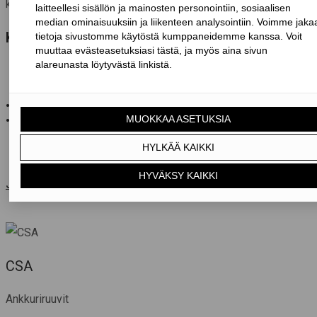
kulmalevy
KÄYTTÖTARKOITUS
• Puu-puu – liitokset
• Puupilarit ja -palkit
Järjestelmätuotteet
CSA
Ankkuriruuvit