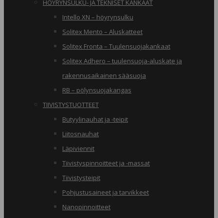
HÖYRYNSULKU- JA TEKNISET KANKAAT
Intello XN – höyrynsulku
Solitex Mento – Aluskatteet
Solitex Fronta – Tuulensuojakankaat
Solitex Adhero – tuulensuoja-aluskate ja
rakennusaikainen sääsuoja
RB – pölynsuojakangas
TIIVISTYSTUOTTEET
Butyylinauhat ja -teipit
Liitosnauhat
Läpiviennit
Tiivistyspinnoitteet ja -massat
Tiivistysteipit
Pohjustusaineet ja tarvikkeet
Nanopinnoitteet