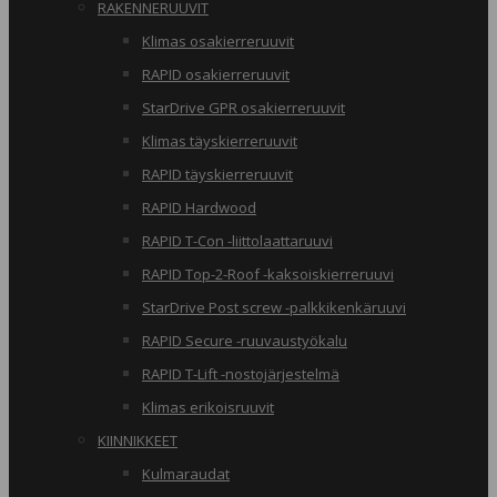
RAKENNERUUVIT
Klimas osakierreruuvit
RAPID osakierreruuvit
StarDrive GPR osakierreruuvit
Klimas täyskierreruuvit
RAPID täyskierreruuvit
RAPID Hardwood
RAPID T-Con -liittolaattaruuvi
RAPID Top-2-Roof -kaksoiskierreruuvi
StarDrive Post screw -palkkikenkäruuvi
RAPID Secure -ruuvaustyökalu
RAPID T-Lift -nostojärjestelmä
Klimas erikoisruuvit
KIINNIKKEET
Kulmaraudat