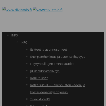
INFO
INFO
Esitteet ja asennusohjeet
Energiatehokkuus ja asumisviihtyvyys
Höyrynsulkujen ominaisuudet
Julkisivun vesitiiveys
Koulutukset
Ratkaisut RIL – Rakennusten veden- ja
kosteudeneristysohjeisiin
Tiivistalo WIKI