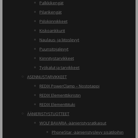
Palkkikengät
Pilarikengät
Piilokiinnikkeet
Kiskoankkurit
Naulaus- ja liitoslevyt
Puunsitojalevyt
Kiinnitystarvikkeet
Työkalut ja tarvikkeet
ASENNUSTARVIKKEET
REDIX PowerClamp – Nostotappi
REDIX Elementtikiristin
REDIX Elementtituki
ÄÄNIERISTYSTUOTTEET
WOLF BAVARIA -äänieristysratkaisut
PhoneStar -äänieristyslevy sisätiloihin