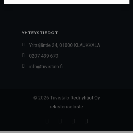
YHTEYSTIEDOT
Yrittäjäntie 24, 01800 KLAUKKALA
0207 439 670
info@tiivistalo.fi
© 2026 Tiivistalo
Redi-yhtiöt Oy
rekisteriseloste