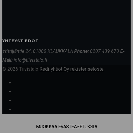
YHTEYSTIEDOT
Yrittäjäntie 24, 01800 KLAUKKALA
Phone:
0207 439 670
E-
Mail:
info@tiivistalo.fi
© 2026 Tiivistalo
Redi-yhtiöt Oy rekisteriseloste
MUOKKAA EVÄSTEASETUKSIA