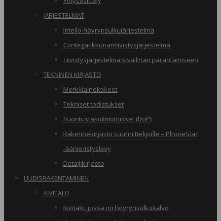
Yritysesittely
JÄRJESTELMÄT
Intello-höyrynsulkujärjestelmä
Contega-ikkunantiivistysjärjestelmä
Tiivistysjärjestelmä sisäilman parantamiseen
TEKNINEN KIRJASTO
Merkkiainekokeet
Tekniset todistukset
Suoritustasoilmoitukset (DoP)
Rakennekirjasto suunnittelijoille – PhoneStar
-äänieristyslevy
Detaljikirjasto
UUDISRAKENTAMINEN
KIVITALO
Kivitalo, jossa on höyrynsulkukalvo