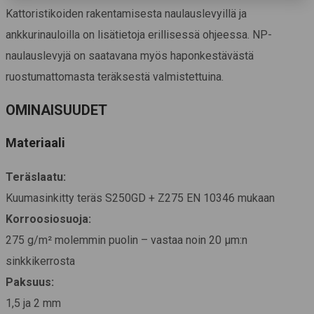
Kattoristikoiden rakentamisesta naulauslevyillä ja
ankkurinauloilla on lisätietoja erillisessä ohjeessa. NP-
naulauslevyjä on saatavana myös haponkestävästä
ruostumattomasta teräksestä valmistettuina.
OMINAISUUDET
Materiaali
Teräslaatu:
Kuumasinkitty teräs S250GD + Z275 EN 10346 mukaan
Korroosiosuoja:
275 g/m² molemmin puolin – vastaa noin 20 μm:n
sinkkikerrosta
Paksuus:
1,5 ja 2 mm