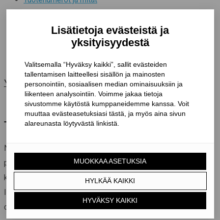
Asentaminen
Kestävyyden ominaisarvot
Dokumentit
CAD-kuvat
Yleistä
TUOTEKUVAUS
NP-naulauslevyjä voidaan käyttää yhdistämään monenlaisia
puurakenteita monipuolisesti. Niitä on saatavana erilaisina
koko- ja paksuusvaihtoehtoina. On suositeltavaa käyttää
liitoksessa aina kahta reikälevyä. Liitettävien puuosien tulee
olla saman levyisiä.