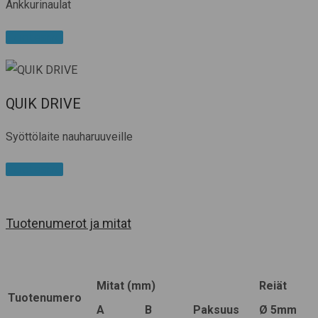
Ankkurinaulat
Tuotesivu
QUIK DRIVE
Syöttölaite nauharuuveille
Tuotesivu
Tuotenumerot ja mitat
Mitat (mm)
Reiät
Tuotenumero
A
B
Paksuus
Ø 5mm