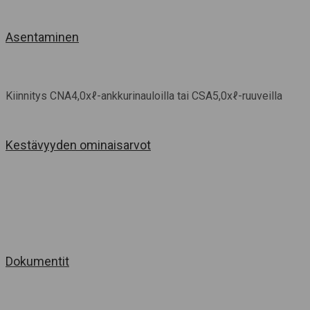
Asentaminen
Kiinnitys CNA4,0xℓ-ankkurinauloilla tai CSA5,0xℓ-ruuveilla
Kestävyyden ominaisarvot
Dokumentit