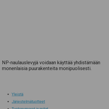
NP-naulauslevyjä voidaan käyttää yhdistämään
monenlaisia puurakenteita monipuolisesti.
Yleistä
Järjestelmätuotteet
Tuotenumerot ja mitat