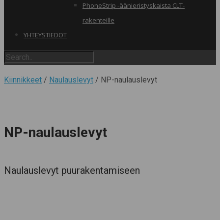
PhoneStrip -äänieristyskaista CLT-
rakenteille
YHTEYSTIEDOT
Kiinnikkeet
/
Naulauslevyt
/ NP-naulauslevyt
NP-naulauslevyt
Naulauslevyt puurakentamiseen