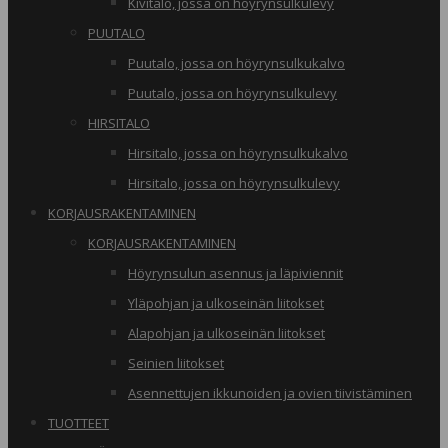
Kivitalo, jossa on höyrynsulkulevy
PUUTALO
Puutalo, jossa on höyrynsulkukalvo
Puutalo, jossa on höyrynsulkulevy
HIRSITALO
Hirsitalo, jossa on höyrynsulkukalvo
Hirsitalo, jossa on höyrynsulkulevy
KORJAUSRAKENTAMINEN
KORJAUSRAKENTAMINEN
Höyrynsulun asennus ja läpiviennit
Yläpohjan ja ulkoseinän liitokset
Alapohjan ja ulkoseinän liitokset
Seinien liitokset
Asennettujen ikkunoiden ja ovien tiivistäminen
TUOTTEET