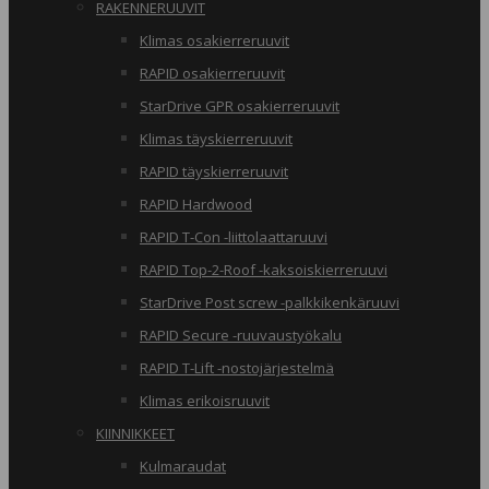
RAKENNERUUVIT
Klimas osakierreruuvit
RAPID osakierreruuvit
StarDrive GPR osakierreruuvit
Klimas täyskierreruuvit
RAPID täyskierreruuvit
RAPID Hardwood
RAPID T-Con -liittolaattaruuvi
RAPID Top-2-Roof -kaksoiskierreruuvi
StarDrive Post screw -palkkikenkäruuvi
RAPID Secure -ruuvaustyökalu
RAPID T-Lift -nostojärjestelmä
Klimas erikoisruuvit
KIINNIKKEET
Kulmaraudat