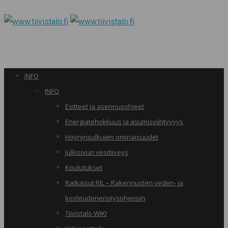
INFO
INFO
Esitteet ja asennusohjeet
Energiatehokkuus ja asumisviihtyvyys
Höyrynsulkujen ominaisuudet
Julkisivun vesitiiveys
Koulutukset
Ratkaisut RIL – Rakennusten veden- ja
kosteudeneristysohjeisiin
Tiivistalo WIKI