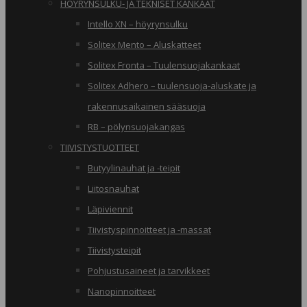
HÖYRYNSULKU- JA TEKNISET KANKAAT
Intello XN – höyrynsulku
Solitex Mento – Aluskatteet
Solitex Fronta – Tuulensuojakankaat
Solitex Adhero – tuulensuoja-aluskate ja
rakennusaikainen sääsuoja
RB – pölynsuojakangas
TIIVISTYSTUOTTEET
Butyylinauhat ja -teipit
Liitosnauhat
Läpiviennit
Tiivistyspinnoitteet ja -massat
Tiivistysteipit
Pohjustusaineet ja tarvikkeet
Nanopinnoitteet