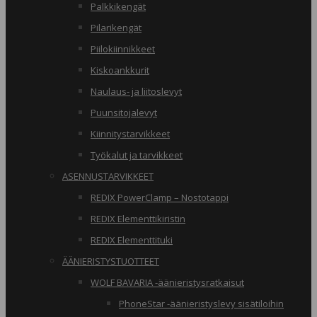
Palkkikengät
Pilarikengät
Piilokiinnikkeet
Kiskoankkurit
Naulaus- ja liitoslevyt
Puunsitojalevyt
Kiinnitystarvikkeet
Työkalut ja tarvikkeet
ASENNUSTARVIKKEET
REDIX PowerClamp – Nostotappi
REDIX Elementtikiristin
REDIX Elementtituki
ÄÄNIERISTYSTUOTTEET
WOLF BAVARIA -äänieristysratkaisut
PhoneStar -äänieristyslevy sisätiloihin