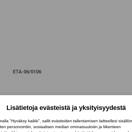
ETA-06/0106
esti CLT-rakentamiseen. Niiden avulla voidaan kiinn
ementtejä betoniin.