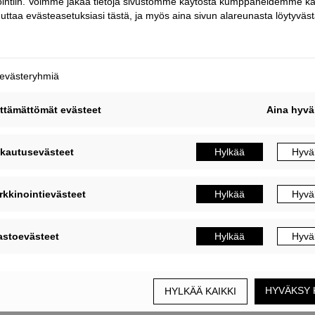
erot ja mitat
Asentaminen
Kestävyyden ominaisarvot
 mukaan
n sinkkikerrosta
•
•