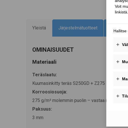
Yleistä
Järjestelmätuotteet
Tuotenum
OMINAISUUDET
Materiaali
Teräslaatu:
Kuumasinkitty teräs S250GD + Z275 EN 10346
Korroosiosuoja:
275 g/m² molemmin puolin – vastaa noin 20 μm:
Paksuus:
3 mm