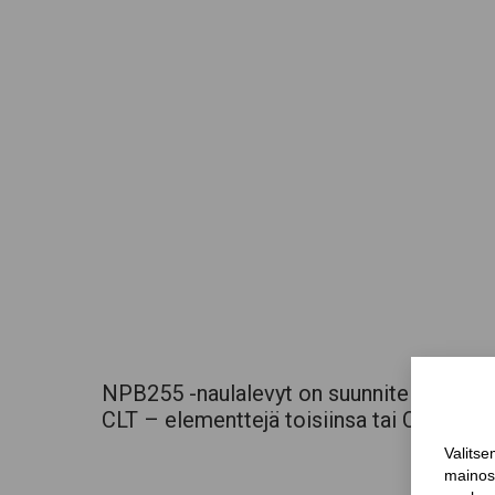
NPB255 -naulalevyt on suunniteltu erityis
CLT – elementtejä toisiinsa tai CLT – el