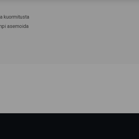
ta kuormitusta
ompi asemoida