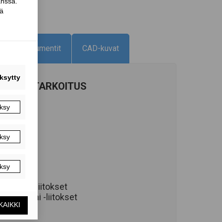
Dokumentit
CAD-kuvat
KÄYTTÖTARKOITUS
 CLT-CLT -liitokset
 CLT-betoni -liitokset