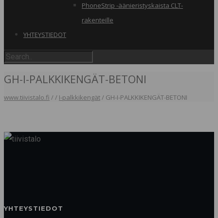
PhoneStrip -äänieristyskaista CLT-
rakenteille
YHTEYSTIEDOT
GH-I-PALKKIKENGÄT-BETONI
www.tiivistalo.fi
/
/
I-palkkikengät
/
GH-I-PALKKIKENGÄT-BETONI
YHTEYSTIEDOT