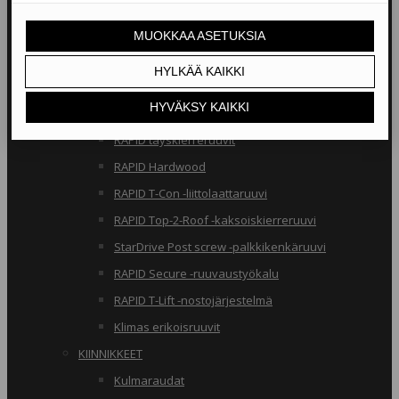
RAKENNERUUVIT
Klimas osakierreruuvit
RAPID osakierreruuvit
StarDrive GPR osakierreruuvit
Klimas täyskierreruuvit
RAPID täyskierreruuvit
RAPID Hardwood
RAPID T-Con -liittolaattaruuvi
RAPID Top-2-Roof -kaksoiskierreruuvi
StarDrive Post screw -palkkikenkäruuvi
RAPID Secure -ruuvaustyökalu
RAPID T-Lift -nostojärjestelmä
Klimas erikoisruuvit
KIINNIKKEET
Kulmaraudat