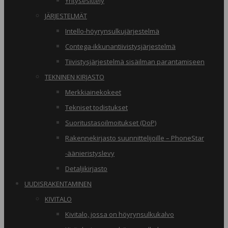
Yritysesittely
JÄRJESTELMÄT
Intello-höyrynsulkujärjestelmä
Contega-ikkunantiivistysjärjestelmä
Tiivistysjärjestelmä sisäilman parantamiseen
TEKNINEN KIRJASTO
Merkkiainekokeet
Tekniset todistukset
Suoritustasoilmoitukset (DoP)
Rakennekirjasto suunnittelijoille – PhoneStar
-äänieristyslevy
Detaljikirjasto
UUDISRAKENTAMINEN
KIVITALO
Kivitalo, jossa on höyrynsulkukalvo