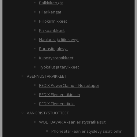
Palkkikengät
Pilarikengät
Piilokiinnikkeet
Kiskoankkurit
Naulaus- ja liitoslevyt
Puunsitojalevyt
Kiinnitystarvikkeet
Työkalut ja tarvikkeet
ASENNUSTARVIKKEET
REDIX PowerClamp – Nostotappi
REDIX Elementtikiristin
REDIX Elementtituki
ÄÄNIERISTYSTUOTTEET
WOLF BAVARIA -äänieristysratkaisut
PhoneStar -äänieristyslevy sisätiloihin