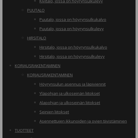
Kivitalo, jossa on höyrynsulkulevy
PUUTALO
Puutalo, jossa on höyrynsulkukalvo
Puutalo, jossa on höyrynsulkulevy
HIRSITALO
Hirsitalo, jossa on höyrynsulkukalvo
Hirsitalo, jossa on höyrynsulkulevy
KORJAUSRAKENTAMINEN
KORJAUSRAKENTAMINEN
Höyrynsulun asennus ja läpiviennit
Yläpohjan ja ulkoseinän liitokset
Alapohjan ja ulkoseinän liitokset
Seinien liitokset
Asennettujen ikkunoiden ja ovien tiivistäminen
TUOTTEET