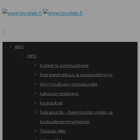
INFO
INFO
Esitteet ja asennusohjeet
Energiatehokkuus ja asumisviihtyvyys
Höyrynsulkujen ominaisuudet
Julkisivun vesitiiveys
Koulutukset
Ratkaisut RIL – Rakennusten veden- ja
kosteudeneristysohjeisiin
Tiivistalo WIKI