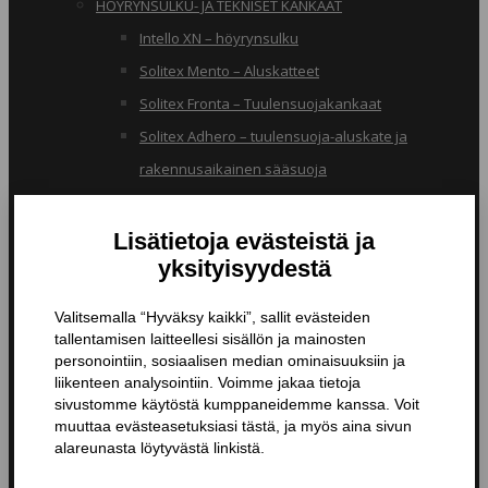
HÖYRYNSULKU- JA TEKNISET KANKAAT
Intello XN – höyrynsulku
Solitex Mento – Aluskatteet
Solitex Fronta – Tuulensuojakankaat
Solitex Adhero – tuulensuoja-aluskate ja
rakennusaikainen sääsuoja
RB – pölynsuojakangas
TIIVISTYSTUOTTEET
Butyylinauhat ja -teipit
Liitosnauhat
Läpiviennit
Tiivistyspinnoitteet ja -massat
Tiivistysteipit
Pohjustusaineet ja tarvikkeet
Nanopinnoitteet