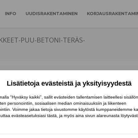
INFO
UUDISRAKENTAMINEN
KORJAUSRAKENTAMI
IKKEET-PUU-BETONI-TERÄS-