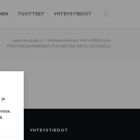
NEN
TUOTTEET
YHTEYSTIEDOT
www.tiivistalo.fi
/
/
Piilokiinnikkeet
/
HVP-HYBRID-GH-
PÄÄTYKIILAKIINNIKKEET-PUU-BETONI-TERÄS-LIITOKSELLE
YHTEYSTIEDOT