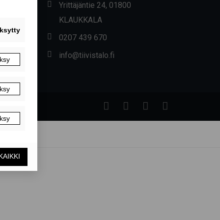
Yrittäjäntie 24, 01800
KLAUKKALA
0207 439 670
info@tiivistalo.fi