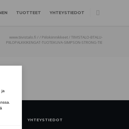
NEN
TUOTTEET
YHTEYSTIEDOT
www.tiivistalo.fi
/
/
Piilokiinnikkeet
/
TIIVISTALO-BTALU-
PIILOPALKKIKENGAT-TUOTEKUVA-SIMPSON-STRONG-TIE
YHTEYSTIEDOT