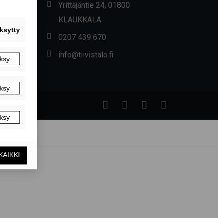
Yrittäjäntie 24, 01800
KLAUKKALA
0207 439 670
info@tiivistalo.fi