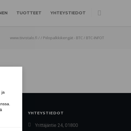
NEN
TUOTTEET
YHTEYSTIEDOT
www.tiivistalo.fi
/
/
Piilopalkkikengät - BTC
/
BTC-INFOT
YHTEYSTIEDOT
Yrittäjäntie 24, 01800