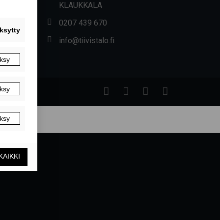
KLAUKKALA
0207 439 670
info@tiivistalo.fi