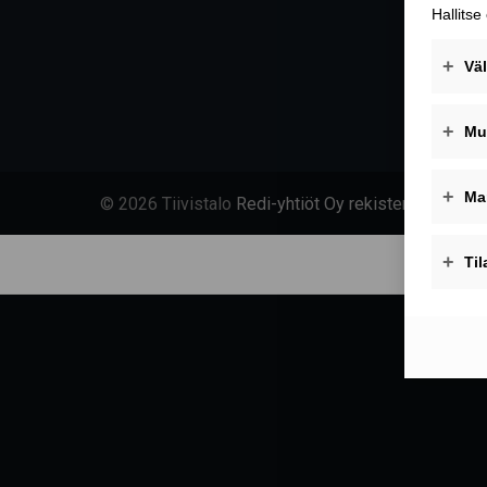
© 2026 Tiivistalo
Redi-yhtiöt Oy rekisteriseloste