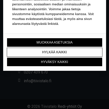
YHTEYSTIEDOT
Yrittäjäntie 24, 01800 KLAUKKALA
0207 439 670
info@tiivistalo.fi
© 2026 Tiivistalo
Redi-yhtiöt Oy