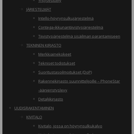
Yritysesittely
JÄRJESTELMÄT
Intello-höyrynsulkujärjestelmä
Contega-ikkunantiivistysjärjestelmä
Tiivistysjärjestelmä sisäilman parantamiseen
TEKNINEN KIRJASTO
Merkkiainekokeet
Tekniset todistukset
Suoritustasoilmoitukset (DoP)
Rakennekirjasto suunnittelijoille – PhoneStar
-äänieristyslevy
Detaljikirjasto
UUDISRAKENTAMINEN
KIVITALO
Kivitalo, jossa on höyrynsulkukalvo