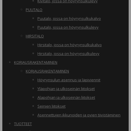
Kivitalo, jossa on höyrynsulkulevy
PUUTALO
Puutalo, jossa on höyrynsulkukalvo
Puutalo, jossa on höyrynsulkulevy
HIRSITALO
Hirsitalo, jossa on höyrynsulkukalvo
Hirsitalo, jossa on höyrynsulkulevy
KORJAUSRAKENTAMINEN
KORJAUSRAKENTAMINEN
Höyrynsulun asennus ja läpiviennit
Yläpohjan ja ulkoseinän liitokset
Alapohjan ja ulkoseinän liitokset
Seinien liitokset
Asennettujen ikkunoiden ja ovien tiivistäminen
TUOTTEET