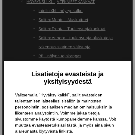
HÖYRYNSULKU- JA TEKNISET KANKAAT
Intello XN – höyrynsulku
Solitex Mento – Aluskatteet
Solitex Fronta – Tuulensuojakankaat
Solitex Adhero – tuulensuoja-aluskate ja
rakennusaikainen sääsuoja
RB – pölynsuojakangas
TIIVISTYSTUOTTEET
Butyylinauhat ja -teipit
Liitosnauhat
Läpiviennit
Tiivistyspinnoitteet ja -massat
Tiivistysteipit
Pohjustusaineet ja tarvikkeet
Nanopinnoitteet