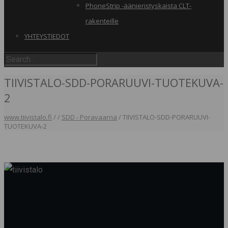
PhoneStrip -äänieristyskaista CLT-
rakenteille
YHTEYSTIEDOT
TIIVISTALO-SDD-PORARUUVI-TUOTEKUVA-
2
www.tiivistalo.fi
/
/
SDD - Poravaarna
/
TIIVISTALO-SDD-PORARUUVI-
TUOTEKUVA-2