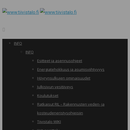
INFO
INFO
Esitteet ja asennusohjeet
Energiatehokkuus ja asumisviihtyvyys
Höyrynsulkujen ominaisuudet
Julkisivun vesitiiveys
Koulutukset
Ratkaisut RIL – Rakennusten veden- ja
kosteudeneristysohjeisiin
Tiivistalo WIKI