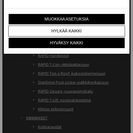
RAKENNERUUVIT
Klimas osakierreruuvit
RAPID osakierreruuvit
StarDrive GPR osakierreruuvit
Klimas täyskierreruuvit
RAPID täyskierreruuvit
RAPID Hardwood
RAPID T-Con -liittolaattaruuvi
RAPID Top-2-Roof -kaksoiskierreruuvi
StarDrive Post screw -palkkikenkäruuvi
RAPID Secure -ruuvaustyökalu
RAPID T-Lift -nostojärjestelmä
Klimas erikoisruuvit
KIINNIKKEET
Kulmaraudat