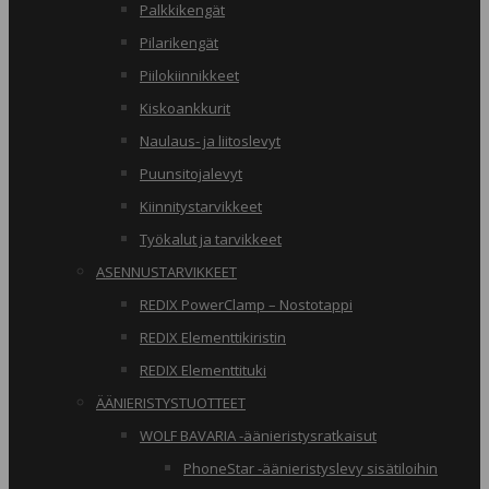
Palkkikengät
Pilarikengät
Piilokiinnikkeet
Kiskoankkurit
Naulaus- ja liitoslevyt
Puunsitojalevyt
Kiinnitystarvikkeet
Työkalut ja tarvikkeet
ASENNUSTARVIKKEET
REDIX PowerClamp – Nostotappi
REDIX Elementtikiristin
REDIX Elementtituki
ÄÄNIERISTYSTUOTTEET
WOLF BAVARIA -äänieristysratkaisut
PhoneStar -äänieristyslevy sisätiloihin