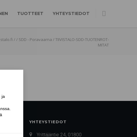
NEN
TUOTTEET
YHTEYSTIEDOT
stalo.fi
/
/
SDD - Poravaarna
/
TIIVISTALO-SDD-TUOTENROT-
MITAT
YHTEYSTIEDOT
Yrittäjäntie 24, 01800