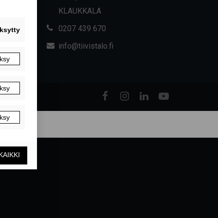
KLAUKKALA
0207 439 670
info@tiivistalo.fi