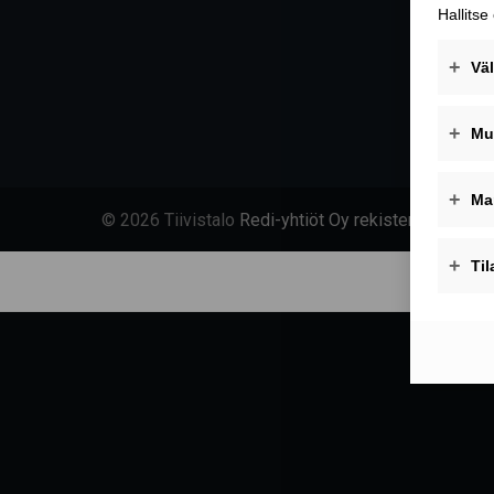
© 2026 Tiivistalo
Redi-yhtiöt Oy rekisteriseloste