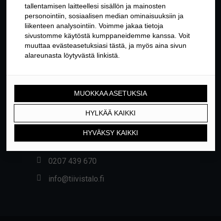
YHTEYSTIEDOT
Yrittäjäntie 24, 01800 KLAUKKALA
0207 439 670
info@tiivistalo.fi