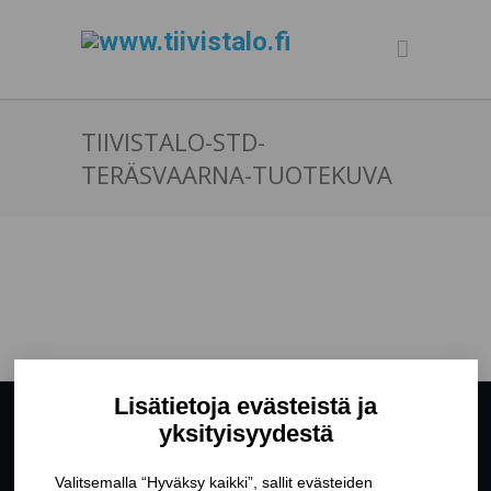
TIIVISTALO-STD-
TERÄSVAARNA-TUOTEKUVA