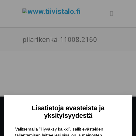
pilarikenkä-11008.2160