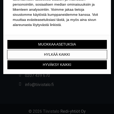
YHTEYSTIEDOT
Yrittäjäntie 24, 01800 KLAUKKALA
0207 439 670
info@tiivistalo.fi
© 2026 Tiivistalo
Redi-yhtiöt Oy