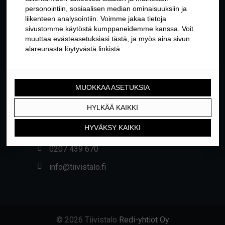
YHTEYSTIEDOT
Yrittäjäntie 24, 01800 KLAUKKALA
0207 439 670
info@tiivistalo.fi
© 2026 Tiivistalo
Redi-yhtiöt Oy