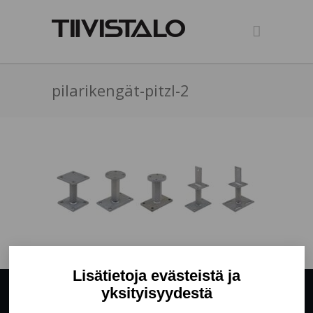
pilarikengät-pitzl-2