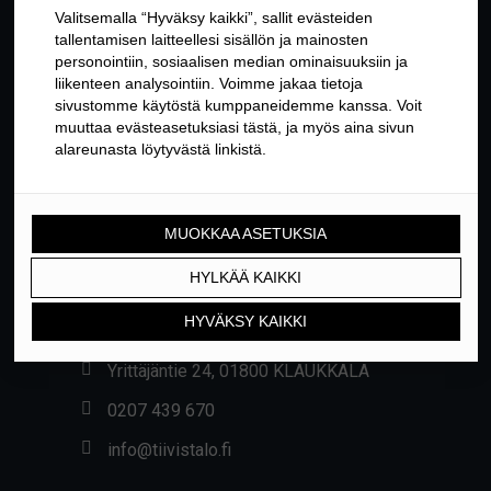
YHTEYSTIEDOT
Yrittäjäntie 24, 01800 KLAUKKALA
0207 439 670
info@tiivistalo.fi