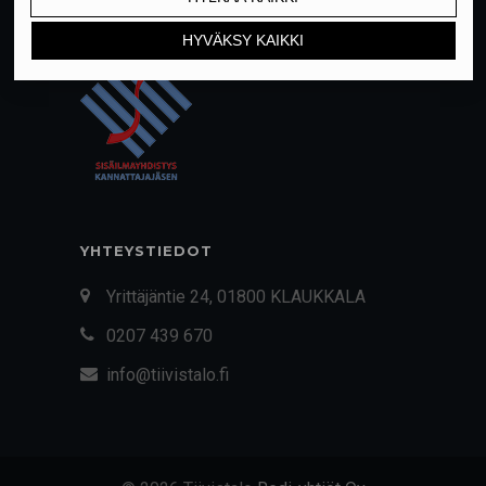
YHTEYSTIEDOT
Yrittäjäntie 24, 01800 KLAUKKALA
0207 439 670
info@tiivistalo.fi