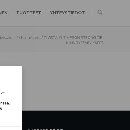
NEN
TUOTTEET
YHTEYSTIEDOT
vistalo.fi
/
/
Kiinnikkeet
/
TIIVISTALO-SIMPSON-STRONG-TIE-
KIINNITYSTARVIKKEET