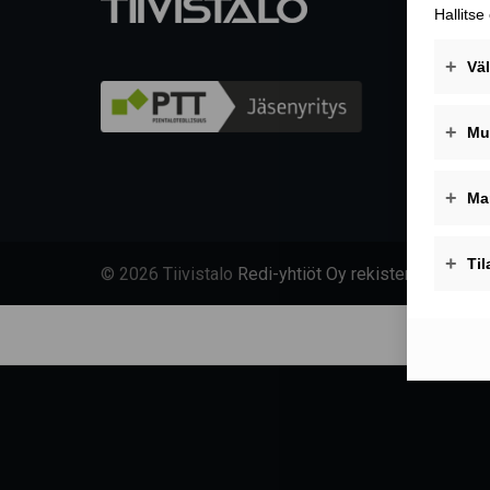
© 2026 Tiivistalo
Redi-yhtiöt Oy rekisteriseloste