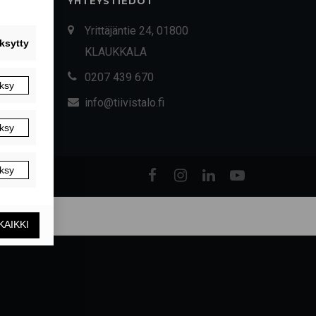
YHTEYSTIEDOT
Yrittäjäntie 24, 01800
KLAUKKALA
0207 439 670
info@tiivistalo.fi