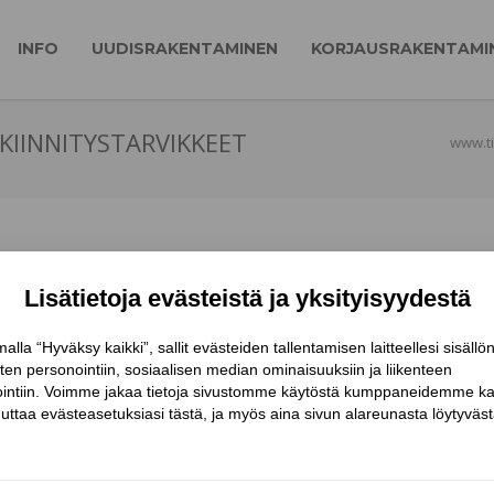
INFO
UUDISRAKENTAMINEN
KORJAUSRAKENTAMI
KIINNITYSTARVIKKEET
www.tii