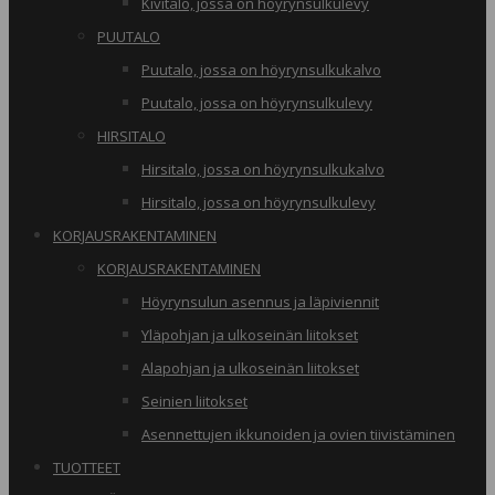
Kivitalo, jossa on höyrynsulkulevy
PUUTALO
Puutalo, jossa on höyrynsulkukalvo
Puutalo, jossa on höyrynsulkulevy
HIRSITALO
Hirsitalo, jossa on höyrynsulkukalvo
Hirsitalo, jossa on höyrynsulkulevy
KORJAUSRAKENTAMINEN
KORJAUSRAKENTAMINEN
Höyrynsulun asennus ja läpiviennit
Yläpohjan ja ulkoseinän liitokset
Alapohjan ja ulkoseinän liitokset
Seinien liitokset
Asennettujen ikkunoiden ja ovien tiivistäminen
TUOTTEET