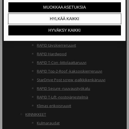
RAKENNERUUVIT
Klimas osakierreruuvit
RAPID osakierreruuvit
StarDrive GPR osakierreruuvit
Klimas täyskierreruuvit
RAPID täyskierreruuvit
RAPID Hardwood
RAPID T-Con -liittolaattaruuvi
RAPID Top-2-Roof -kaksoiskierreruuvi
StarDrive Post screw -palkkikenkäruuvi
RAPID Secure -ruuvaustyökalu
RAPID T-Lift -nostojärjestelmä
Klimas erikoisruuvit
KIINNIKKEET
Kulmaraudat