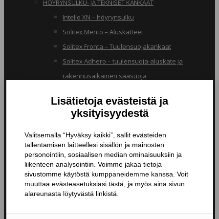
HÖYRYNSULKU- JA TEKNISET KANKAAT
Intello XN – höyrynsulku
Solitex Mento – Aluskatteet
Solitex Fronta – Tuulensuojakankaat
Solitex Adhero – tuulensuoja-aluskate ja
rakennusaikainen sääsuoja
RB – pölynsuojakangas
TIIVISTYSTUOTTEET
Butyylinauhat ja -teipit
Liitosnauhat
Läpiviennit
Tiivistyspinnoitteet ja -massat
Tiivistysteipit
Pohjustusaineet ja tarvikkeet
Nanopinnoitteet