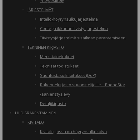
Yritysesittely
JÄRJESTELMÄT
Intello-höyrynsulkujärjestelmä
Contega-ikkunantiivistysjärjestelmä
Tiivistysjärjestelmä sisäilman parantamiseen
TEKNINEN KIRJASTO
Merkkiainekokeet
Tekniset todistukset
Suoritustasoilmoitukset (DoP)
Rakennekirjasto suunnittelijoille – PhoneStar
-äänieristyslevy
Detaljikirjasto
UUDISRAKENTAMINEN
KIVITALO
Kivitalo, jossa on höyrynsulkukalvo