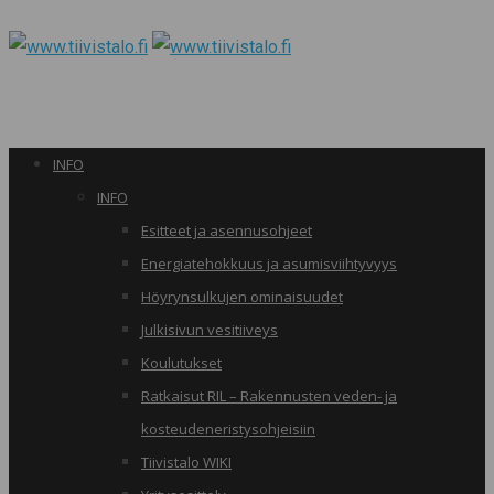
INFO
INFO
Esitteet ja asennusohjeet
Energiatehokkuus ja asumisviihtyvyys
Höyrynsulkujen ominaisuudet
Julkisivun vesitiiveys
Koulutukset
Ratkaisut RIL – Rakennusten veden- ja
kosteudeneristysohjeisiin
Tiivistalo WIKI