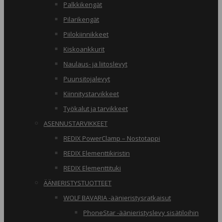
Palkkikengät
Pilarikengät
Piilokiinnikkeet
Kiskoankkurit
Naulaus- ja liitoslevyt
Puunsitojalevyt
Kiinnitystarvikkeet
Työkalut ja tarvikkeet
ASENNUSTARVIKKEET
REDIX PowerClamp – Nostotappi
REDIX Elementtikiristin
REDIX Elementtituki
ÄÄNIERISTYSTUOTTEET
WOLF BAVARIA -äänieristysratkaisut
PhoneStar -äänieristyslevy sisätiloihin