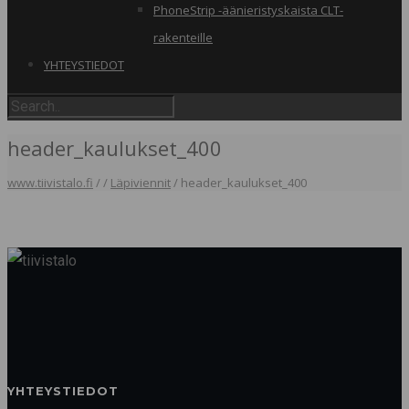
PhoneStrip -äänieristyskaista CLT-
rakenteille
YHTEYSTIEDOT
header_kaulukset_400
www.tiivistalo.fi
/
/
Läpiviennit
/
header_kaulukset_400
YHTEYSTIEDOT