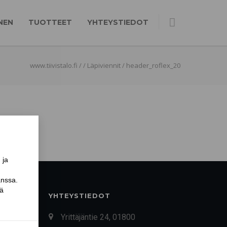
NEN
TUOTTEET
YHTEYSTIEDOT
www.tiivistalo.fi
/
/
Läpiviennit
/
header_roflex_20
YHTEYSTIEDOT
Yrittäjäntie 24, 01800