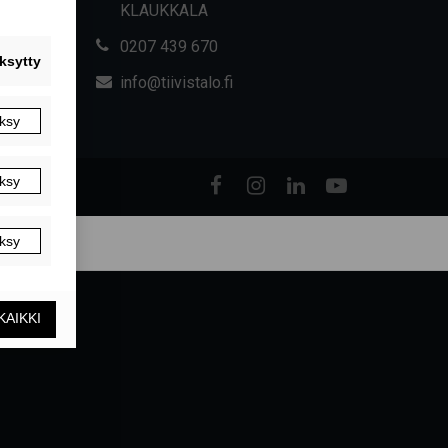
KLAUKKALA
0207 439 670
info@tiivistalo.fi