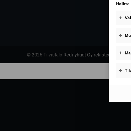
© 2026 Tiivistalo
Redi-yhtiöt Oy rekisteriseloste