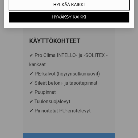
kosteusrasitusta vastaan.
KÄYTTÖKOHTEET
✔ Pro Clima INTELLO- ja -SOLITEX -
kankaat
✔ PE-kalvot (höyrynsulkumuovit)
✔ Sileät betoni- ja tasoitepinnat
✔ Puupinnat
✔ Tuulensuojalevyt
✔ Pinnoitetut PU-eristelevyt