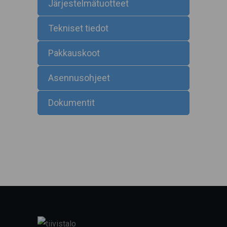
Järjestelmätuotteet
Tekniset tiedot
Pakkauskoot
Asennusohjeet
Dokumentit