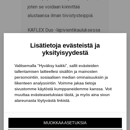
joten se voidaan kiinnittää
alustaansa ilman tiivistysteippiä.
KAFLEX Duo -läpivientikauluksessa
on vedenkestävä Solid -liima. Liima
on läpäissyt sadan vuoden
lämpövanhennuskokeen ja se tarttuu
erittäin hyvin alustaansa.
KAFLEX ja ROFLEX -kauluksia on
saatavana kaikille 4,8 – 320 mm:n
läpimittaisille putkille ja kaapeleille.
Järjestelmä antaa rakenteille
täydellisen suojan ulkoseinän ja
yläpohjan läpivientien kautta tulevaa