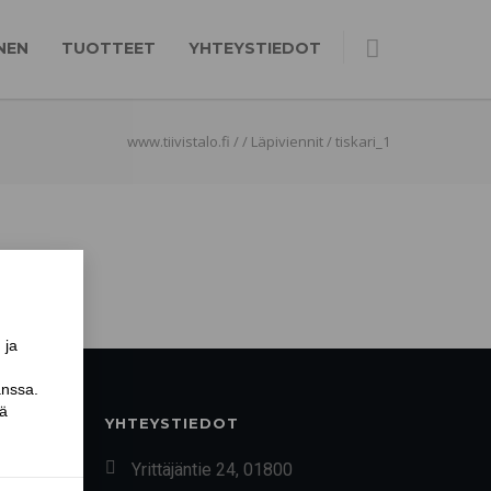
NEN
TUOTTEET
YHTEYSTIEDOT
www.tiivistalo.fi
/
/
Läpiviennit
/
tiskari_1
YHTEYSTIEDOT
Yrittäjäntie 24, 01800