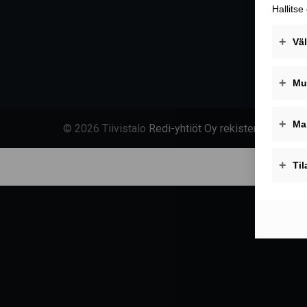
© 2026 Tiivistalo
Redi-yhtiöt Oy rekisteriseloste