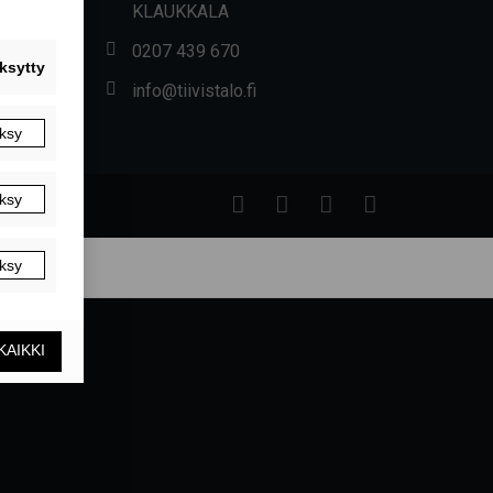
KLAUKKALA
0207 439 670
info@tiivistalo.fi