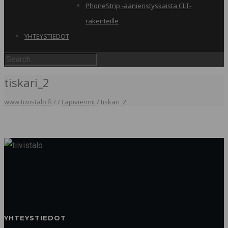
PhoneStrip -äänieristyskaista CLT-
rakenteille
YHTEYSTIEDOT
tiskari_2
www.tiivistalo.fi
/
/
Läpiviennit
/
tiskari_2
YHTEYSTIEDOT