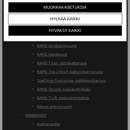
RAKENNERUUVIT
Klimas osakierreruuvit
RAPID osakierreruuvit
StarDrive GPR osakierreruuvit
Klimas täyskierreruuvit
RAPID täyskierreruuvit
RAPID Hardwood
RAPID T-Con -liittolaattaruuvi
RAPID Top-2-Roof -kaksoiskierreruuvi
StarDrive Post screw -palkkikenkäruuvi
RAPID Secure -ruuvaustyökalu
RAPID T-Lift -nostojärjestelmä
Klimas erikoisruuvit
KIINNIKKEET
Kulmaraudat