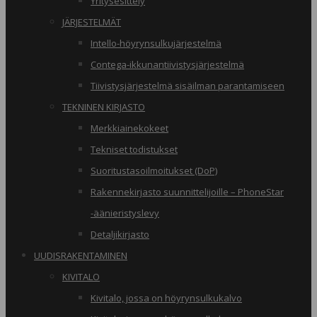
Yritysesittely
JÄRJESTELMÄT
Intello-höyrynsulkujärjestelmä
Contega-ikkunantiivistysjärjestelmä
Tiivistysjärjestelmä sisäilman parantamiseen
TEKNINEN KIRJASTO
Merkkiainekokeet
Tekniset todistukset
Suoritustasoilmoitukset (DoP)
Rakennekirjasto suunnittelijoille – PhoneStar
-äänieristyslevy
Detaljikirjasto
UUDISRAKENTAMINEN
KIVITALO
Kivitalo, jossa on höyrynsulkukalvo