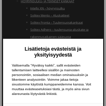
HÖYRYNSULKU- JA TEKNISET KANKAAT
Intello XN – höyrynsulku
Solitex Mento – Aluskatteet
Solitex Fronta – Tuulensuojakankaat
Solitex Adhero – tuulensuoja-aluskate ja
rakennusaikainen sääsuoja
RB – pölynsuojakangas
TIIVISTYSTUOTTEET
Butyylinauhat ja -teipit
Liitosnauhat
Läpiviennit
Tiivistyspinnoitteet ja -massat
Tiivistysteipit
Pohjustusaineet ja tarvikkeet
Nanopinnoitteet