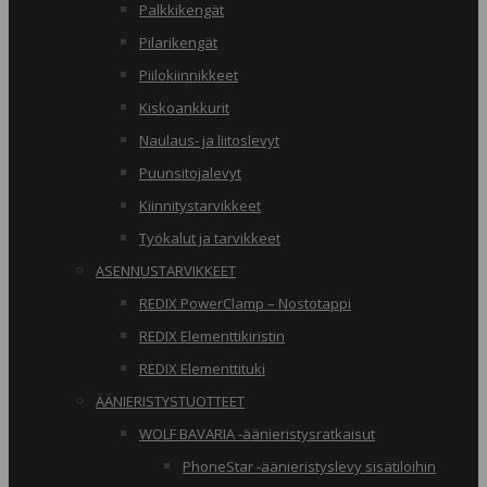
Palkkikengät
Pilarikengät
Piilokiinnikkeet
Kiskoankkurit
Naulaus- ja liitoslevyt
Puunsitojalevyt
Kiinnitystarvikkeet
Työkalut ja tarvikkeet
ASENNUSTARVIKKEET
REDIX PowerClamp – Nostotappi
REDIX Elementtikiristin
REDIX Elementtituki
ÄÄNIERISTYSTUOTTEET
WOLF BAVARIA -äänieristysratkaisut
PhoneStar -äänieristyslevy sisätiloihin