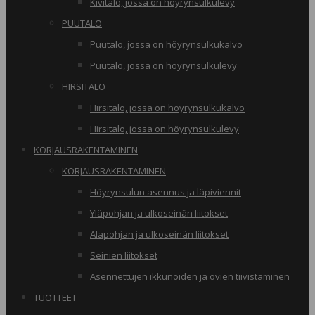
Kivitalo, jossa on höyrynsulkulevy
PUUTALO
Puutalo, jossa on höyrynsulkukalvo
Puutalo, jossa on höyrynsulkulevy
HIRSITALO
Hirsitalo, jossa on höyrynsulkukalvo
Hirsitalo, jossa on höyrynsulkulevy
KORJAUSRAKENTAMINEN
KORJAUSRAKENTAMINEN
Höyrynsulun asennus ja läpiviennit
Yläpohjan ja ulkoseinän liitokset
Alapohjan ja ulkoseinän liitokset
Seinien liitokset
Asennettujen ikkunoiden ja ovien tiivistäminen
TUOTTEET