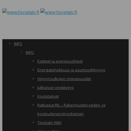
INFO
INFO
Esitteet ja asennusohjeet
Energiatehokkuus ja asumisviihtyvyys
Höyrynsulkujen ominaisuudet
Julkisivun vesitiiveys
Koulutukset
Ratkaisut RIL – Rakennusten veden- ja
kosteudeneristysohjeisiin
Tiivistalo WIKI