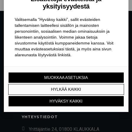
YHTEYSTIEDOT
Yrittäjäntie 24, 01800 KLAUKKALA